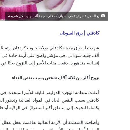
بيع البصل «شرائح» في أسواق كادقلي بقيمة ألف جنيه لكل شريحة
كادقلي | برق السودان
شهدت أسواق مدينة كادقلي بولاية جنوب كردفان ارتفاعًا
ألف جنيه سوداني، في مؤشر واضح على أزمة حادة في الإم
إنسانية متدهورة، دفعت مئات الأسر إلى النزوح بحثًا عن ال
نزوح أكثر من ثلاثة آلاف شخص بسبب نقص الغذاء
كادقلي بسبب النقص الحاد في المواد الغذائية وتدهور ا
بكاملها اتجهت إلى مناطق أكثر استقرارًا في الولاية أو خا
وأضافت المنظمة أن الأزمة الحالية تفاقمت بفعل تعطل ا
السلع الأساسية في الأسواق، وفي مقدمتها البصل، الذي يُ