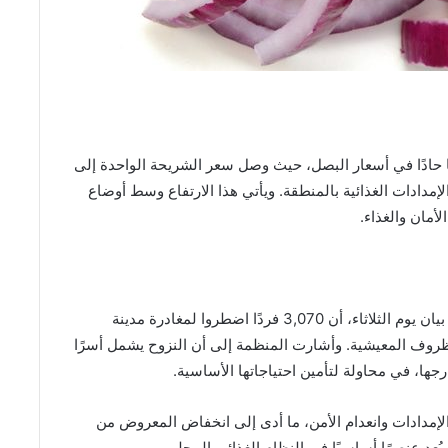
 حادًا في أسعار البصل، حيث وصل سعر الشريحة الواحدة إلى
دادات الغذائية بالمنطقة. ويأتي هذا الارتفاع وسط أوضاع
أمان والغذاء.
أعلنت منظمة الهجرة الدولية، التابعة للأمم المتحدة، في بيان يوم الثلاثاء، أن 3,070 فردًا اضطروا لمغادرة مدينة
لظروف المعيشية. وأشارت المنظمة إلى أن النزوح يشمل أسرًا
رجها، في محاولة لتأمين احتياجاتها الأساسية.
لإمدادات وانعدام الأمن، ما أدى إلى انخفاض المعروض من
عد عنصرًا أساسيًا في النظام الغذائي المحلي.