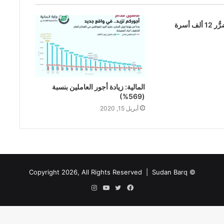
غرفة البصات: تضرُّر 12 ألف أسرة
المالية: زيادة أجور العاملين بنسبة
(569%)
أبريل 15, 2020
Sudan Barq
© Copyright 2026, All Rights Reserved |
فيسبوك
تويتر
يوتيوب
انستقرام