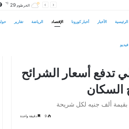
℃
29
أربع أزمات تضرب الأبيض.. العطش والظلام وغلاء الغذاء وشح الوقود يفاقمون معاناة السكان
الخرطوم
الرئيسية
الأخبار
أخبار كورونا
الإقتصاد
الرياضة
تقارير
حوار
فيديو
ائح لألف جنيه وسط نزوح السكان
ي تدفع أسعار الشرائح
 السكان
بقيمة ألف جنيه لكل شريحة
9
دقيقة واحدة