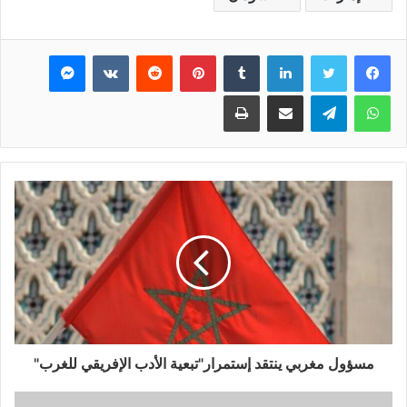
فيسبوك
تويتر
لينكدإن
بينتيريست
ماسنجر
واتساب
تيلقرام
مشاركة عبر البريد
طباعة
مسؤول مغربي ينتقد إستمرار"تبعية الأدب الإفريقي للغرب"