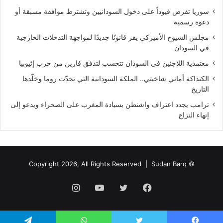
سوريا تفرض قيوداً على دخول السودانيين وتشترط موافقة مسبقة أو
دعوة رسمية
مجلس الشيوخ الأميركي يقر قانونًا جديدًا لمواجهة التدخلات الخارجية
في السودان
معتمدية اللاجئين في السودان تتحسب لتدفق فارين من حرب إثيوبيا
الكنداكة أماني شاخيتي.. الملكة السودانية التي تحدّت روما وخلّدها
التاريخ
ترامب يجدد اعتراف واشنطن بسيادة المغرب على الصحراء ويدعو إلى
إنهاء النزاع
Sudan Barq
© Copyright 2026, All Rights Reserved |
فيسبوك
تويتر
يوتيوب
انستقرام