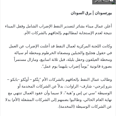
ميناء بشائر
بورتسودان | برق السودان
أعلن عمال ميناء بشائر لتصدير النفط الإضراب الشامل وقفل الميناء
نتيجة لعدم الإستجابة لمطالبهم بإلحاقهم بالشركات الأم.
وكانت اللجنة المركزية لعمال النفط قد أعلنت الإضراب عن العمل
في حقول هجليج والجبلين ومصفاة الخرطوم ومحطة أم سيالة
ومحطة العيلفون وحقل بليلة، قبل ثلاثة اسابيع، ومازال مستمراً
بصورة قانونية “يوماً إضراب يليهما يوم عمل”.
وطالب عمال النفط بإلحاقهم بالشركات الأم “بِتْكو – أوبْكو -بابكو –
بترو إنرجي- شارف- الراوات:، بدلاً عن الشركات المخدمة أو
الوسيطة “سي تي إس و”هبة”، لا سيما وأن عقود العمال تنتهي مع
نهاية العام الحالي، وطالبوا بضمهم إلى الشركات المشغلة (الأم) بدلا
عن الشركات الوسيطة (المخدمة).