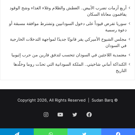
أربع أزمات تضرب الأبيض.. العطش والظلام وغلاء الغذاء وشح الوقود
يفاقمون معاناة السكان
سوريا تفرض قيوداً على دخول السودانيين وتشترط موافقة مسبقة أو
دعوة رسمية
مجلس الشيوخ الأميركي يقر قانونًا جديدًا لمواجهة التدخلات الخارجية
في السودان
معتمدية اللاجئين في السودان تتحسب لتدفق فارين من حرب إثيوبيا
الكنداكة أماني شاخيتي.. الملكة السودانية التي تحدّت روما وخلّدها
التاريخ
Sudan Barq
© Copyright 2026, All Rights Reserved |
فيسبوك
تويتر
يوتيوب
انستقرام