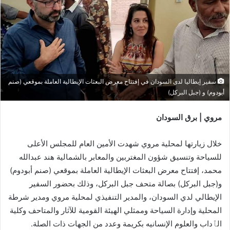
سفير إيطاليا لدى السودان في إفتتاح معرض البعثات الإيطالية العاملة بموقعي (صنم
أبودوم) و (جبل البركل)
مروي | برق السودان
خلال زيارتها لمحلية مروي شهدت الأمين العام للمجلس الأعلى
للسياحة وتنسيق شؤون المغتربين والمعابر بالشمالية هند عبدالله
محمد، إفتتاح معرض البعثات الإيطالية العاملة بموقعي (صنم أبودوم)
و(جبل البركل) بصالة متحف جبل البركل، وذلك بحضور السفير
الإيطالي لدي السودان، والمدير التنفيذي لمحلية مروي ومدير شرطة
المحلية وإدارة السياحة وممثلي الهيئة القومية للآثار والمتاحف وكلية
الٱداب والعلوم الإنسانيه بكريمة وعدد من الجهات ذات الصلة.