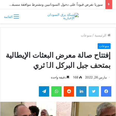
سوريا تفرض قيوداً على دخول السودانيين وتشترط موافقة مسبقة أو دعوة رسمية
القائمة
الرئيسية
/
منوعات
منوعات
إفتتاح صالة معرض البعثات الإيطالية
بمتحف جبل البركل الٱثري
مارس 26, 2022
168
دقيقة واحدة
فيسبوك
تويتر
لينكدإن
واتساب
تيلقرام