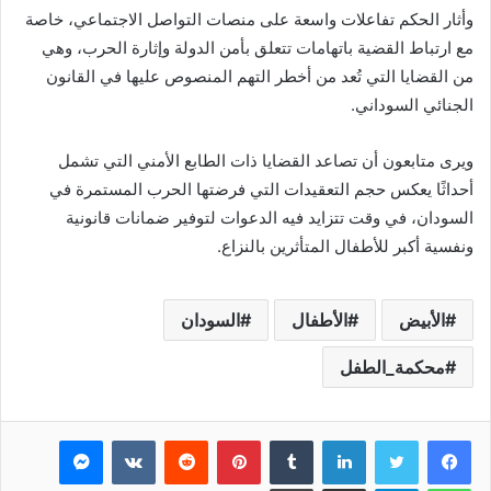
وأثار الحكم تفاعلات واسعة على منصات التواصل الاجتماعي، خاصة
مع ارتباط القضية باتهامات تتعلق بأمن الدولة وإثارة الحرب، وهي
من القضايا التي تُعد من أخطر التهم المنصوص عليها في القانون
الجنائي السوداني.
ويرى متابعون أن تصاعد القضايا ذات الطابع الأمني التي تشمل
أحداثًا يعكس حجم التعقيدات التي فرضتها الحرب المستمرة في
السودان، في وقت تتزايد فيه الدعوات لتوفير ضمانات قانونية
ونفسية أكبر للأطفال المتأثرين بالنزاع.
الأبيض
الأطفال
السودان
محكمة_الطفل
فيسبوك
تويتر
لينكدإن
بينتيريست
ماسنجر
واتساب
تيلقرام
مشاركة عبر البريد
طباعة