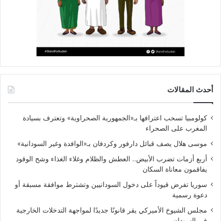
أحدث المقالات
كولومبيا تسحب اعترافها بـ«الجمهورية الصحراوية» وتعترف بسيادة
المغرب على الصحراء
موسى هلال يصف قبائل دارفور وكردفان بـ«الوافدة وغير السودانية»
أربع أزمات تضرب الأبيض.. العطش والظلام وغلاء الغذاء وشح الوقود
يفاقمون معاناة السكان
سوريا تفرض قيوداً على دخول السودانيين وتشترط موافقة مسبقة أو
دعوة رسمية
مجلس الشيوخ الأميركي يقر قانونًا جديدًا لمواجهة التدخلات الخارجية
في السودان