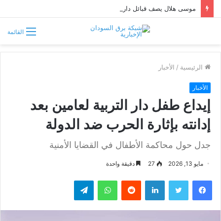
موسى هلال يصف قبائل دارفور وكردفان بـ«الوافدة وغير السودانية»
القائمة
الرئيسية
/
الأخبار
الأخبار
إيداع طفل دار التربية لعامين بعد
إدانته بإثارة الحرب ضد الدولة
جدل حول محاكمة الأطفال في القضايا الأمنية
مايو 13, 2026
27
دقيقة واحدة
فيسبوك
تويتر
لينكدإن
واتساب
تيلقرام