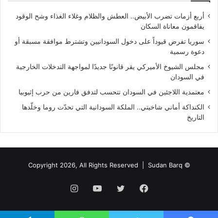
أربع أزمات تضرب الأبيض.. العطش والظلام وغلاء الغذاء وشح الوقود
يفاقمون معاناة السكان
سوريا تفرض قيوداً على دخول السودانيين وتشترط موافقة مسبقة أو
دعوة رسمية
مجلس الشيوخ الأميركي يقر قانونًا جديدًا لمواجهة التدخلات الخارجية
في السودان
معتمدية اللاجئين في السودان تتحسب لتدفق فارين من حرب إثيوبيا
الكنداكة أماني شاخيتي.. الملكة السودانية التي تحدّت روما وخلّدها
التاريخ
Sudan Barq
© Copyright 2026, All Rights Reserved |
فيسبوك
تويتر
يوتيوب
انستقرام