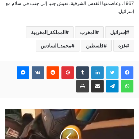
1967، وعاصمتها القدس الشرقية، تعيش جنبا إلى جنب في سلام مع
إسرائيل.
إسرائيل
المغرب
المملكة_المغربية
غزة
فلسطين
محمد_السادس
فيسبوك
تويتر
لينكدإن
بينتيريست
ماسنجر
واتساب
تيلقرام
مشاركة عبر البريد
طباعة