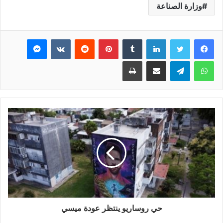
وزارة الصناعة
فيسبوك
تويتر
لينكدإن
بينتيريست
ماسنجر
واتساب
تيلقرام
مشاركة عبر البريد
طباعة
حي روساريو ينتظر عودة ميسي