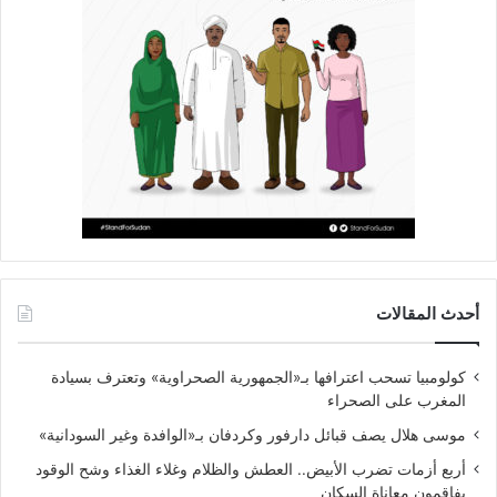
أحدث المقالات
كولومبيا تسحب اعترافها بـ«الجمهورية الصحراوية» وتعترف بسيادة
المغرب على الصحراء
موسى هلال يصف قبائل دارفور وكردفان بـ«الوافدة وغير السودانية»
أربع أزمات تضرب الأبيض.. العطش والظلام وغلاء الغذاء وشح الوقود
يفاقمون معاناة السكان