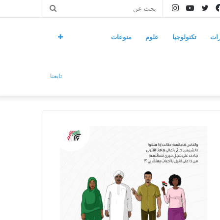
فيسبوك
تويتر
يوتيوب
انستقرام
بحث
عن
ات
تكنولوجيا
علوم
منوعات
تابعنا