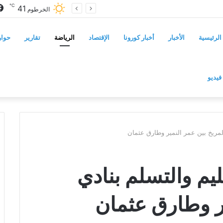
℃
41
مجلس الشيوخ الأميركي يقر قانونًا جديدًا لمواجهة التدخلات الخارجية في السودان
الخرطوم
الرئيسية
الأخبار
أخبار كورونا
الإقتصاد
الرياضة
تقارير
حوار
فيديو
لمريخ بين عمر النمير وطارق عثمان
يم والتسلم بنادي
ير وطارق عثمان