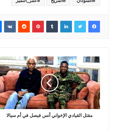
السودان
المريخ
عمر_النمير
فيسبوك
تويتر
لينكدإن
بينتيريست
مقتل القيادي الإخواني أنس فيصل في أم سيالا