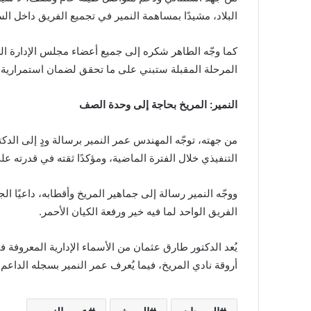
البلاد، مشيدًا بمساهمة النمير في تجميع الفريق داخل ا
كما وجّه الطاهر شكره إلى جميع أعضاء مجلس الإدارة ال
المرحلة المقبلة ستبني على ما تحقق لضمان استمرارية ا
النمير: المريخ بحاجة إلى وحدة الصف
من جهته، توجّه المهندس عمر النمير برسالة ودٍ إلى الدك
التنفيذي خلال الفترة الماضية، ومؤكدًا ثقته في قدرته عل
ووجّه النمير رسالة إلى جماهير المريخ وأقطابه، داعيًا ا
الفريق الواحد لما فيه خير ورفعة الكيان الأحمر.
يُعد الدكتور طارق عثمان من الأسماء الإدارية المعروف
أروقة نادي المريخ، فيما يُعرف عمر النمير بسجله الداع