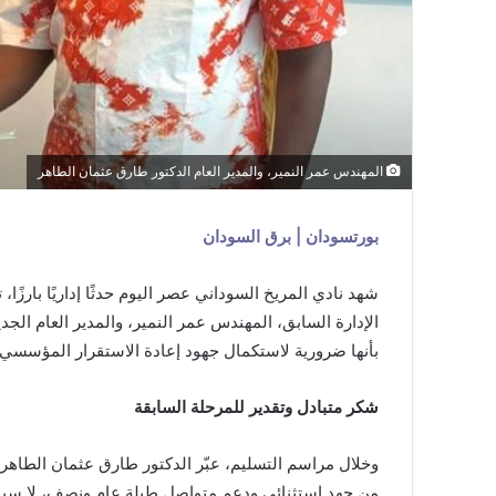
المهندس عمر النمير، والمدير العام الدكتور طارق عثمان الطاهر
بورتسودان | برق السودان
شهد نادي المريخ السوداني عصر اليوم حدثًا إداريًا بارزً
الإدارة السابق، المهندس عمر النمير، والمدير العام ال
بأنها ضرورية لاستكمال جهود إعادة الاستقرار المؤسسي 
شكر متبادل وتقدير للمرحلة السابقة
وخلال مراسم التسليم، عبّر الدكتور طارق عثمان الطاه
من جهد استثنائي ودعم متواصل طيلة عام ونصف، لا سيما