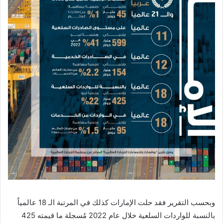
وبحسب التقرير فقد حلت الإمارات كذلك في المرتبة الـ 18 عالمياً
بالنسبة للواردات السلعية خلال عام 2022 مُسجلة ما قيمته 425