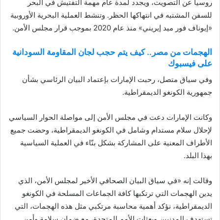
روسيا عن التصويت، ويجدد لمدة عام مهمة التفتيش في البحر
للسفن المشتبه في انتهاكها الحظر. وتنشط العملية البحرية الأوروبية
«إيوناف فور ميد إيريني» منذ عام 2020 بموجب قرار مجلس الأمن.
الهجمات من مصر.. كيف يتم حجب لجان المقاومة السودانية
على فيسبوك
وفي سياق متصل، رحبت الإمارات بإعتماد البيان الرئاسي بشأن
جمهورية الكونغو الديمقراطية.
وكانت الإمارات دعت في مجلس الأمن إلى مواصلة الحوار السياسي
لإحلال سلام مستدام وشامل في الكونغو الديمقراطية، وحضت جميع
الأطراف المعنية على المشاركة بشكل بنّاء في العملية السياسية
بهذا البلد.
وقالت إنه «في سياق البيان الصحافي الأخير لمجلس الأمن، الذي
يدين الهجمات التي ترتكبها كافة الجماعات المسلحة في الكونغو
الديمقراطية، نؤكد أهمية محاسبة مرتكبي مثل هذه الهجمات، التي
تستهدف المدنيين وبعثات الأمم المتحدة، مع ضمان سلامة وأمن