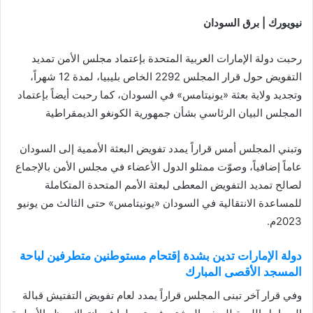
نيويورك | برق السودان
رحبت دولة الإمارات العربية المتحدة بإعتماد مجلس الأمن تمديد
التفويض حول قرار المجلس 2292 الخاص بليبيا، لمدة 12 شهراً،
وتجديد ولاية بعثة «يونيتامس» في السودان، كما رحبت أيضاً بإعتماد
المجلس البيان الرئاسي بشأن جمهورية الكونغو الديمقراطية
وتبني المجلس أمس قراراً يمدد تفويض البعثة الأممية إلى السودان
عاماً إضافياً، وصوّت ممثلو الدول الأعضاء في مجلس الأمن بالإجماع
لصالح تمديد التفويض المعطى لبعثة الأمم المتحدة المتكاملة
للمساعدة الانتقالية في السودان «يونيتامس» حتى الثالث من يونيو
2023م.
دولة الإمارات تدين بشدة إقتحام مستوطنين متطرفين لباحة
المسجد الأقصى المبارك
وفي قرار آخر تبنى المجلس قراراً يمدد لعام تفويض التفتيش قبالة