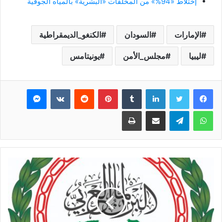
إختلاط «94%» من المخلفات «البشرية» بالمياه الجوفية
الإمارات
السودان
الكنغو_الديمقراطية
ليبيا
مجلس_الأمن
يونيتامس
فيسبوك
تويتر
لينكدإن
بينتيريست
ماسنجر
واتساب
تيلقرام
مشاركة عبر البريد
طباعة