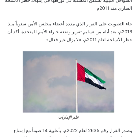
السواحل الليبية للسفن المشتبه في تورطها في إنتهاك حظر الأسلحة
الساري منذ 2011م.
جاء التصويت على القرار الذي مدده أعضاء مجلس الأمن سنوياً منذ
2016م، بعد أيام من تسليم تقرير وضعه خبراء الأمم المتحدة، أكد أن
حظر الأسلحة لعام 2011م، «لا يزال غير فعال».
علم الإمارات
وصدر القرار رقم 2635 لعام 2022م، بأغلبية 14 صوتاً مع إمتناع