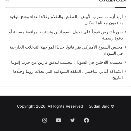
أربع أزمات تضرب الأبيض.. العطش والظلام وغلاء الغذاء وشح الوقود
يفاقمون معاناة السكان
سوريا تفرض قيوداً على دخول السودانيين وتشترط موافقة مسبقة أو
دعوة رسمية
مجلس الشيوخ الأميركي يقر قانونًا جديدًا لمواجهة التدخلات الخارجية
في السودان
معتمدية اللاجئين في السودان تتحسب لتدفق فارين من حرب إثيوبيا
الكنداكة أماني شاخيتي.. الملكة السودانية التي تحدّت روما وخلّدها
التاريخ
Sudan Barq
© Copyright 2026, All Rights Reserved |
فيسبوك
تويتر
يوتيوب
انستقرام