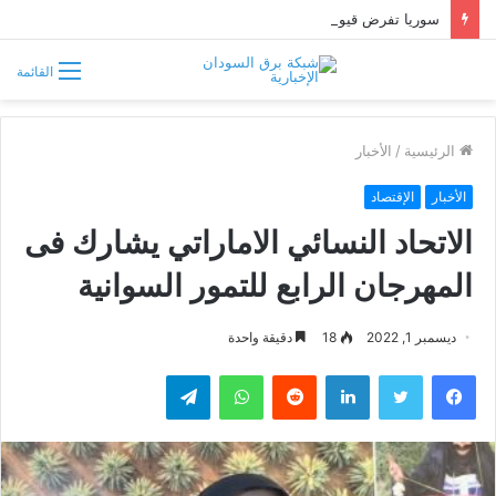
سوريا تفرض قيوداً على دخول السودانيين وتشترط موافقة مسبقة أو دعوة رسمية
القائمة
الرئيسية
/
الأخبار
الأخبار
الإقتصاد
الاتحاد النسائي الاماراتي يشارك فى
المهرجان الرابع للتمور السوانية
ديسمبر 1, 2022
18
دقيقة واحدة
فيسبوك
تويتر
لينكدإن
واتساب
تيلقرام