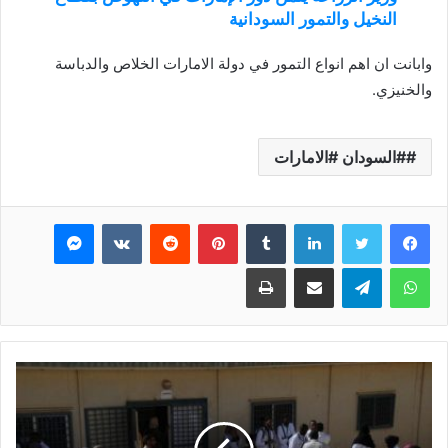
النخيل والتمور السودانية
وابانت ان اهم انواع التمور في دولة الامارات الخلاص والدباسة
والخنيزي.
#السودان #الامارات
فيسبوك
تويتر
لينكدإن
بينتيريست
ماسنجر
واتساب
تيلقرام
مشاركة عبر البريد
طباعة