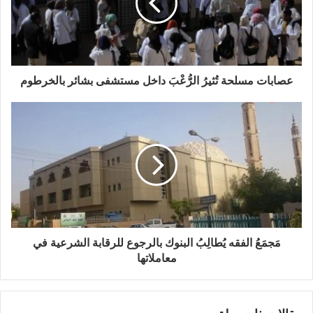
عصابات مسلحة تُثيرُ الرُّعْبَ داخل مستشفى بشائر بالخرطوم
مَجمَعُ الفقه يُطالِبُ البنوك بالرجوع للرقابة الشرعية في
معاملاتها