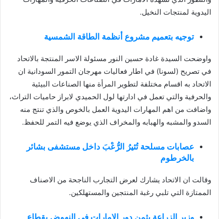
اليدوية لمنتجات النخيل.
توجيه بتعميم مشروع أنظمة الطاقة الشمسية
واوضحت السيدة غادة حسين النور مسئولة الاسر المنتجة بالاتحاد
في تصريح (لسونا) في اطار فعاليات مهرجان التمور السودانية ان
الاتحاد به اقسام مختلفة لتطوير المرأة منها الصناعات البيئية
والحرفية والتي تعمل في ادارتها لول الحميدي لابراز حاميات التراث،
واضافت من اهم المهارات اليدوية العمل بالخوص والذي تنتج منه
السدو والمشبه والهبابه والمخراف الذي يوضع فيه التمر للحفظ.
عصابات مسلحة تُثيرُ الرُّعْبَ داخل مستشفى بشائر
بالخرطوم
وقالت ان الاتحاد يشارك لعرض التجارب الناجحة من الاصناف
الممتازة التي تلبي رغبة المنتجين والمستهلكين.
وزير الزراعة يثمن دور الإمارات في النهوض بقطاع