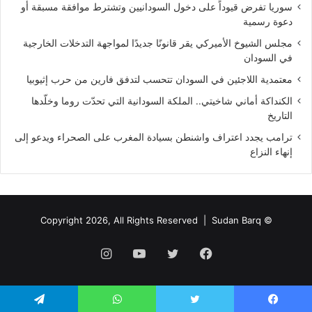
سوريا تفرض قيوداً على دخول السودانيين وتشترط موافقة مسبقة أو
دعوة رسمية
مجلس الشيوخ الأميركي يقر قانونًا جديدًا لمواجهة التدخلات الخارجية
في السودان
معتمدية اللاجئين في السودان تتحسب لتدفق فارين من حرب إثيوبيا
الكنداكة أماني شاخيتي.. الملكة السودانية التي تحدّت روما وخلّدها
التاريخ
ترامب يجدد اعتراف واشنطن بسيادة المغرب على الصحراء ويدعو إلى
إنهاء النزاع
Sudan Barq
© Copyright 2026, All Rights Reserved |
فيسبوك
تويتر
يوتيوب
انستقرام