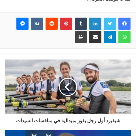
فيسبوك
تويتر
لينكدإن
بينتيريست
ماسنجر
واتساب
تيلقرام
مشاركة عبر البريد
طباعة
شيفيرد أول رجل يفوز بميدالية في منافسات السيدات