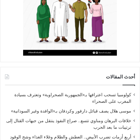
أحدث المقالات
كولومبيا تسحب اعترافها بـ«الجمهورية الصحراوية» وتعترف بسيادة
المغرب على الصحراء
موسى هلال يصف قبائل دارفور وكردفان بـ«الوافدة وغير السودانية»
خلافات البرهان ومناوي تتسع.. صراع النفوذ ينتقل من جبهات القتال إلى
ترتيبات ما بعد الحرب
أربع أزمات تضرب الأبيض.. العطش والظلام وغلاء الغذاء وشح الوقود