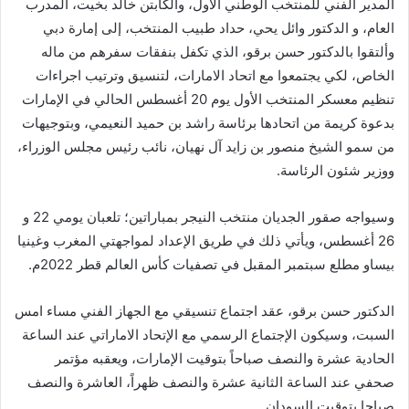
المدير الفني للمنتخب الوطني الأول، والكابتن خالد بخيت، المدرب
العام، و الدكتور وائل يحي، حداد طبيب المنتخب، إلى إمارة دبي
وألتقوا بالدكتور حسن برقو، الذي تكفل بنفقات سفرهم من ماله
الخاص، لكي يجتمعوا مع اتحاد الامارات، لتنسيق وترتيب اجراءات
تنظيم معسكر المنتخب الأول يوم 20 أغسطس الحالي في الإمارات
بدعوة كريمة من اتحادها برئاسة راشد بن حميد النعيمي، وبتوجيهات
من سمو الشيخ منصور بن زايد آل نهيان، نائب رئيس مجلس الوزراء،
ووزير شئون الرئاسة.
وسيواجه صقور الجديان منتخب النيجر بمباراتين؛ تلعبان يومي 22 و
26 أغسطس، ويأتي ذلك في طريق الإعداد لمواجهتي المغرب وغينيا
بيساو مطلع سبتمبر المقبل في تصفيات كأس العالم قطر 2022م.
الدكتور حسن برقو، عقد اجتماع تنسيقي مع الجهاز الفني مساء امس
السبت، وسيكون الإجتماع الرسمي مع الإتحاد الاماراتي عند الساعة
الحادية عشرة والنصف صباحاً بتوقيت الإمارات، ويعقبه مؤتمر
صحفي عند الساعة الثانية عشرة والنصف ظهراً، العاشرة والنصف
صباحا بتوقيت السودان.