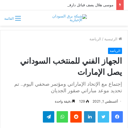
موسى هلال يصف قبائل دارفور وكردفان بـ«الوافدة وغير السودانية»
القائمة
الرئيسية
/
الرياضة
الرياضة
الجهاز الفني للمنتخب السوداني
يصل الإمارات
إجتماع مع الإتحاد الإماراتي ومؤتمر صحفي اليوم.. تم
تحديد موعد مباراتي صقور الجديان
أغسطس 1, 2021
129
دقيقة واحدة
فيسبوك
تويتر
لينكدإن
واتساب
تيلقرام