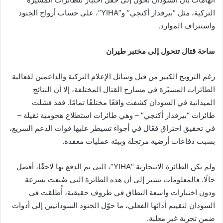
التركية، مثل “بيرقدار أكنجي” و”YIHA”، على حساب أرواح الجنود
واستنزاف الموارد.
ساحة قتال تتحول إلى مختبر طيران
رغم الترويج الكبير من قبل وسائل الإعلام التركية والداعمين لفعالية
الطائرات المسيّرة في مسارح القتال المختلفة، إلا أن النتائج
الميدانية في السودان كشفت واقعًا مختلفًا تمامًا. فقد فشلت
طائرات “بيرقدار أكنجي” – وهي طائرات استطلاع هجومية ثقيلة –
في تحقيق اختراق فعّال في أجواء تسيطر عليها قوات الدعم السريع،
بسبب دفاعات أرضية مرتجلة وبيئة عمليات معقدة.
ولم تكن الطائرة الانتحارية “YIHA”، التي تم الدفع بها لاحقًا، أفضل
حالًا. فالمعلومات تشير إلى أن هذه الطائرة التي صُنعت بسرعة
ودون اختبارات واسعة النطاق في ظروف حقيقية، أُطلقت في
السودان لتقييم أدائها الفعلي، ما حوّل الجنود السودانيين إلى أدوات
ضمن تجربة غير معلنة.