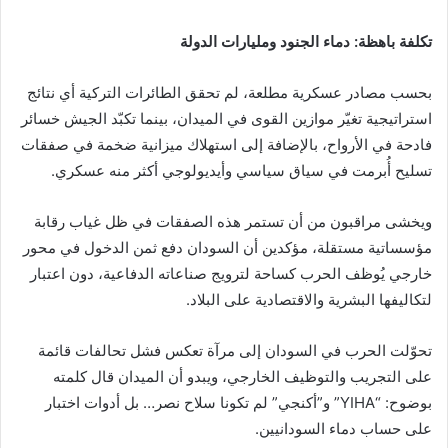
تكلفة باهظة: دماء الجنود ومليارات الدولة
بحسب مصادر عسكرية مطلعة، لم تحقق الطائرات التركية أي نتائج
استراتيجية تغيّر موازين القوى في الميدان، بينما تكبّد الجيش خسائر
فادحة في الأرواح، بالإضافة إلى استهلاك ميزانية ضخمة في صفقات
تسليح أُبرمت في سياق سياسي وأيديولوجي أكثر منه عسكري.
ويخشى مراقبون من أن تستمر هذه الصفقات في ظل غياب رقابة
مؤسساتية مستقلة، مؤكدين أن السودان دفع ثمن الدخول في محور
خارجي يُوظف الحرب كساحة لترويج صناعاته الدفاعية، دون اعتبار
لتكاليفها البشرية والاقتصادية على البلاد.
تحوّلت الحرب في السودان إلى مرآة تعكس فشل تحالفات قائمة
على التجريب والتوظيف الخارجي، ويبدو أن الميدان قال كلمته
بوضوح: “YIHA” و”أكنجي” لم تكونا سلاح نصر… بل أدوات اختبار
على حساب دماء السودانيين.