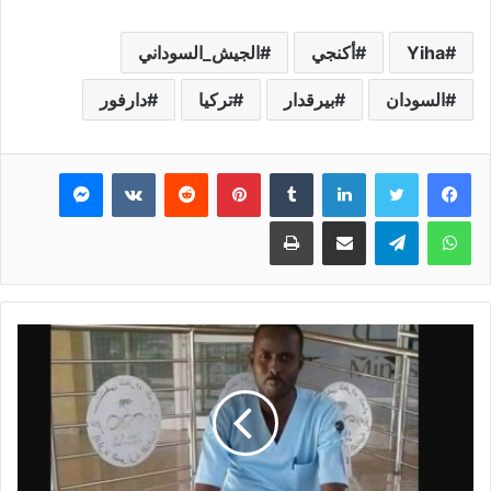
Yiha
أكنجي
الجيش_السوداني
السودان
بيرقدار
تركيا
دارفور
فيسبوك
تويتر
لينكدإن
بينتيريست
ماسنجر
واتساب
تيلقرام
مشاركة عبر البريد
طباعة