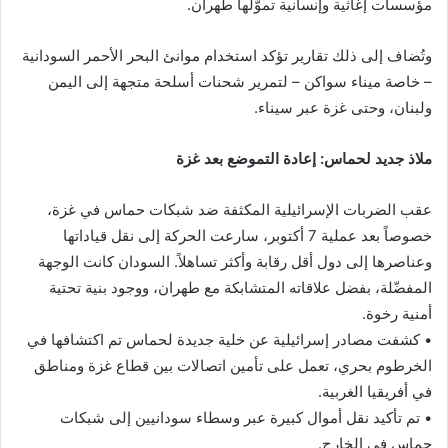
مؤسسات إغاثية وإنسانية تموّلها طهران.
وتُضاف إلى ذلك تقارير تؤكد استخدام موانئ البحر الأحمر السودانية
– خاصة ميناء سواكن – لتمرير شحنات أسلحة متجهة إلى اليمن
ولبنان، وحتى غزة عبر سيناء.
ملاذ جديد لحماس: إعادة التموضع بعد غزة
عقب الضربات الإسرائيلية المكثفة ضد شبكات حماس في غزة،
خصوصاً بعد عملية 7 أكتوبر، سارعت الحركة إلى نقل قياداتها
وعناصرها إلى دول أقل رقابة وأكثر تساهلاً. السودان كانت الوجهة
المفضّلة، بفضل علاقاته المتشابكة مع طهران، ووجود بنية تحتية
أمنية رخوة.
• كشفت مصادر إسرائيلية عن خلية جديدة لحماس تم اكتشافها في
الخرطوم بحري، تعمل على تأمين اتصالات بين قطاع غزة ومناطق
في أفريقيا الغربية.
• تم تأكيد نقل أموال كبيرة عبر وسطاء سودانيين إلى شبكات
حماس في الخارج.