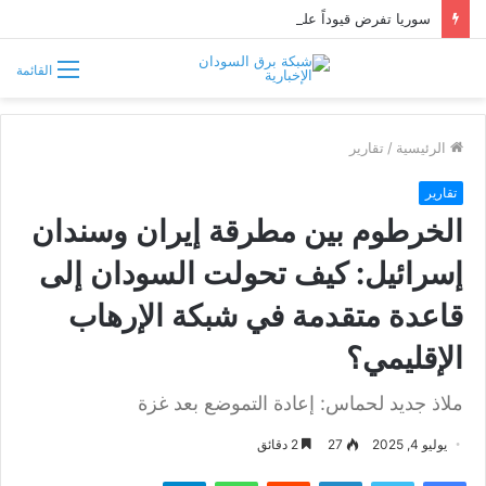
سوريا تفرض قيوداً على دخول السودانيين وتشترط موافقة مسبقة أو دعوة رسمية
القائمة
الرئيسية
/
تقارير
تقارير
الخرطوم بين مطرقة إيران وسندان
إسرائيل: كيف تحولت السودان إلى
قاعدة متقدمة في شبكة الإرهاب
الإقليمي؟
ملاذ جديد لحماس: إعادة التموضع بعد غزة
يوليو 4, 2025
27
2 دقائق
فيسبوك
تويتر
لينكدإن
واتساب
تيلقرام