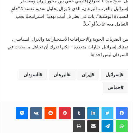
بل أصبح ميدانًا لصراع إقليمي خفي بين محور إيران ومعسكر
إسرائيل والغرب. البرهان، الذي لا يزال يحاول تقديم نفسه كـ”حامٍ
للسيادة الوطنية”، بات في نظر تل أبيب تهديدًا استراتيجيًا يجب
التعامل معه عاجلاً أو آجلاً.
بين الضربات الجوية والاختراقات الاستخباراتية والعزل السياسي،
تمتلك إسرائيل خيارات متعددة – لكنها تدرك أن تجاهل ما يحدث في
السودان ليس إحداها.
إسرائيل
إيران
البرهان
السودان
حماس
فيسبوك
تويتر
لينكدإن
بينتيريست
ماسنجر
واتساب
تيلقرام
مشاركة عبر البريد
طباعة