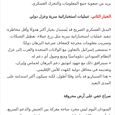
يزيد من صعوبة جمع المعلومات والتحرك العسكري.
الخيار الثاني
:
عمليات استخباراتية سرية وعزل دولي
البديل العسكري الصريح قد يُستبدل بخيار أكثر هدوءًا وأقل مخاطرة:
تنفيذ عمليات استخباراتية سرية مثل زرع عملاء، تعطيل الشبكات،
وتسريب معلومات محرجة لإضعاف شرعية البرهان دوليًا.
• ستسعى إسرائيل بالتعاون مع الولايات المتحدة والغرب إلى عزل
النظام السوداني دبلوماسيًا ومنع وصول أي دعم له.
• سيترافق ذلك مع جهود لتوثيق دعم البرهان لحماس وإيران،
وتقديمه في محافل دولية كمُهدد للأمن الإقليمي.
• هذا السيناريو قد يأخذ وقتًا أطول، لكنه سيكون أكثر استدامة على
المدى البعيد.
صراع خفي على أرض محروقة
السودان اليوم ليس مجرد ساحة معركة بين الجيش والدعم السريع،