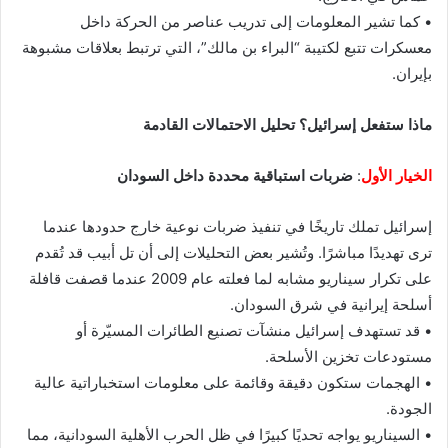
• كما تشير المعلومات إلى تدريب عناصر من الحركة داخل
معسكرات تتبع لكتيبة “البراء بن مالك”، التي ترتبط بعلاقات مشبوهة
بإيران.
ماذا ستفعل إسرائيل؟ تحليل الاحتمالات القادمة
الخيار الأول
:
ضربات استباقية محددة داخل السودان
إسرائيل تملك تاريخًا في تنفيذ ضربات نوعية خارج حدودها عندما
ترى تهديدًا مباشرًا. وتُشير بعض التحليلات إلى أن تل أبيب قد تُقدم
على تكرار سيناريو مشابه لما فعلته عام 2009 عندما قصفت قافلة
أسلحة إيرانية في شرق السودان.
• قد تستهدف إسرائيل منشآت تصنيع الطائرات المسيّرة أو
مستودعات تخزين الأسلحة.
• الهجمات ستكون دقيقة وقائمة على معلومات استخباراتية عالية
الجودة.
• السيناريو يواجه تحديًا كبيرًا في ظل الحرب الأهلية السودانية، مما