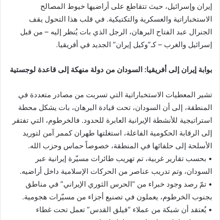
إيران وإسرائيل، حيث تتقاطع على أراضيها خيوط المصالح
الاستخباراتية والعسكرية والتكتيكية. في قلب هذا التحول يقف
الجنرال عبد الفتاح البرهان، الرجل الذي بات يُنظر إليه – من قبل
إسرائيل والغرب – كـ”وكيل إيران” الجديد في أفريقيا.
بوابة إيران إلى أفريقيا: السودان من دولة منهكة إلى قاعدة لوجستية
تشير المعطيات الاستخباراتية التي تسربت من مصادر متعددة في
المنطقة، إلى أن السودان، تحت قيادة البرهان، بات يشكل محطة
استراتيجية للأنشطة الإيرانية العابرة للحدود. فالخرطوم، التي تفتقر
إلى الرقابة الحكومية الفاعلة، استغلتها طهران كممر آمن لتوريد
الأسلحة إلى حلفائها في المنطقة، خصوصاً حماس وحزب الله.
• بحسب تقارير غربية، تم تهريب طائرات مسيّرة إيرانية عبر
السودان، وتم تدريب عناصر من الحركات الإسلامية داخل أراضيه.
• تمّ رصد وجود خبراء من “الحرس الثوري الإيراني” في مناطق
بجنوب الخرطوم، يعملون في تصنيع أجزاء من مسيّرات هجومية.
• يُعتقد أن شبكة من عملاء “فيلق القدس” تعمل تحت غطاء