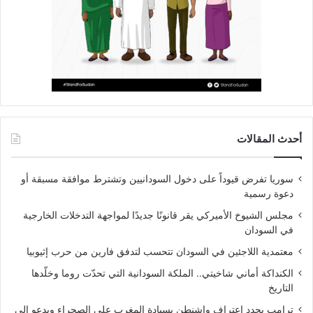
أحدث المقالات
سوريا تفرض قيوداً على دخول السودانيين وتشترط موافقة مسبقة أو
دعوة رسمية
مجلس الشيوخ الأميركي يقر قانونًا جديدًا لمواجهة التدخلات الخارجية
في السودان
معتمدية اللاجئين في السودان تتحسب لتدفق فارين من حرب إثيوبيا
الكنداكة أماني شاخيتي.. الملكة السودانية التي تحدّت روما وخلّدها
التاريخ
ترامب يجدد اعتراف واشنطن بسيادة المغرب على الصحراء ويدعو إلى
إنهاء النزاع