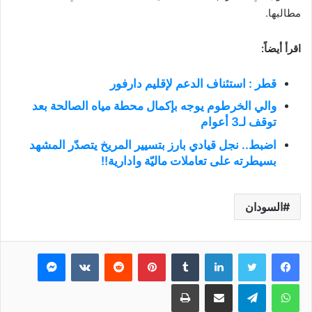
مطالبها.
اقرأ أيضاً:
قطر : استئناف الدعم لإقليم دارفور
والي الخرطوم يوجه بإكمال محطة مياه الصالحة بعد
توقف لـ3 أعوام
اضبط.. نجل قيادي بارز بتسيير المريخ يتصدّر المشهد
بسيطرته على تعاملات ماليّة وادارية!!
السودان
فيسبوك
تويتر
لينكدإن
بينتيريست
ماسنجر
واتساب
تيلقرام
مشاركة عبر البريد
طباعة