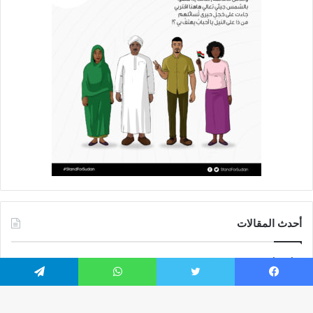
أحدث المقالات
أربع أزمات تضرب الأبيض.. العطش والظلام وغلاء الغذاء وشح الوقود
يفاقمون معاناة السكان
يسبوك
تويتر
واتساب
تيلقرام
سوريا تفرض قيوداً على دخول السودانيين وتشترط موافقة مسبقة أو