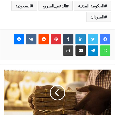
الحكومة المدنية
الدعم_السريع
السعودية
السودان
فيسبوك
تويتر
لينكدإن
بينتيريست
ماسنجر
واتساب
تيلقرام
مشاركة عبر البريد
طباعة