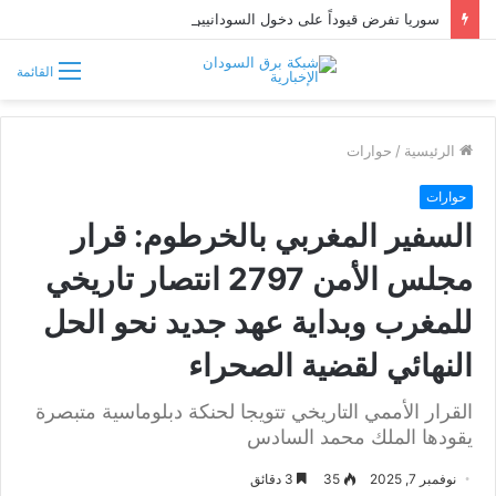
سوريا تفرض قيوداً على دخول السودانيين وتشترط موافقة مسبقة أو دعوة رسمية
القائمة
الرئيسية
/
حوارات
حوارات
السفير المغربي بالخرطوم: قرار
مجلس الأمن 2797 انتصار تاريخي
للمغرب وبداية عهد جديد نحو الحل
النهائي لقضية الصحراء
القرار الأممي التاريخي تتويجا لحنكة دبلوماسية متبصرة
يقودها الملك محمد السادس
نوفمبر 7, 2025
35
3 دقائق