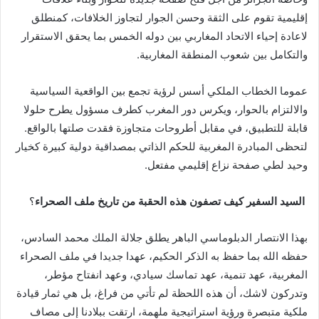
إقليمية تقوم على الثقة وحسن الجوار لتجاوز الخلافات، كمنطلق
لاعادة إحياء الاتحاد المغاربي بين دوله الخمس بما يحقق الاستقرار
والتكامل بين شعوب المنطقة المغاربية.
عموما الخطاب الملكي أسس لرؤية تجمع بين الواقعية السياسية
والالتزام بالحوار، ويكرس دور المغرب كطرف مسؤول يطرح حلولا
قابلة للتطبيق، في مقابل أطروحات متجاوزة فقدت صلتها بالواقع.
لتحظى المبادرة المغربية للحكم الذاتي بمصداقية دولية كبيرة كخيار
وحيد لطي صفحة نزاع إقليمي مفتعل.
السيد السفير كيف تصفون هذه الحقبة من تاريخ ملف الصحراء
؟
بهذا الانتصار الدبلوماسي الباهر يطلق جلالة الملك محمد السادس،
حفظه الله بما حفظ به الذكر الحكيم، عهدا جديدا في ملف الصحراء
المغربية، عهد تنمية، عهد تماسك سيادي، وعهد انفتاح مؤطر،
وتدركون لاشك، أن هذه اللحظة لم تأتي من فراغ، بل هي ثمار قيادة
ملكية متبصرة ورؤية استراتيجية ملهمة، ارتقت ببلادنا إلى مصاف