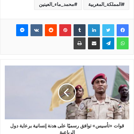
المملكة_المغربية
محمد_ماء_العينين
فيسبوك
تويتر
لينكدإن
بينتيريست
ماسنجر
واتساب
تيلقرام
مشاركة عبر البريد
طباعة
قوات «تأسيس» توافق رسميًا على هدنة إنسانية برعاية دول
الرباعية