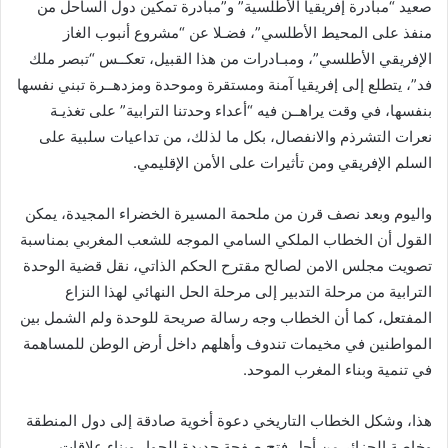
صعيد “مبادرة إفريقيا الأطلسية” و”مبادرة تمكين دول الساحل من
منفذ على المحيط الأطلسي”، فضـلا عن “مشروع أنبوب الغاز
الإفريقي الأطلسي”، ومبـادرات من هذا القبيل، تعكــس “تبصر ملك
فد”، يتطلع إلى إفريقيا آمنة ومستقرة وموحدة ومزدهــرة تبني نفسها
بنفسها، في وقت يراهــن فيه “أعداء وحدتنا الترابية” على تغذيـة
نعرات التشرذم والانفصال، بكل ما لذلك، من تداعيات سلبية على
السلم الإفريقي ومن تأثيرات على الأمن الإقليمي.
واليوم وبعد نصف قرن من ملحمة المسيرة الخضراء المجيدة، يمكن
القول أن الخطاب الملكي السامي الموجه للشعب المغربي بمناسبة
تصويت مجلس الامن لصالح مقترح الحكم الذاتي، نقل قضية الوحدة
الترابية من مرحلة التدبير إلى مرحلة الحل النهائي لهذا النزاع
المفتعل، كما أن الخطاب وجه رسالة صريحة للوحدة ولم الشمل بين
المواطنين في مخيمات تندوف وأهلهم داخل أرض الوطن للمساهمة
في تنمية وبناء المغرب الموحد.
هذا، وشكل الخطاب التاريخي دعوة أخوية صادقة إلى دول المنطقة
وخاصة الجزائر من أجل فتح صفحة جديدة للحوار وبناء علاقات