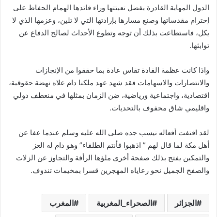
الدول المهابة القادرة بفضل تعبئتها وراء قائدها الهمام الحفاظ على
إحترام مقدساتها وصنع مسارها بإرادتها التي لا تلين، وعزمها الذي لا
يكل، فاستطاعت بذلك أن توجه وتطوع الأحداث لصالح الدفاع عن
توابثها.
واذا كانت عظمة القادة تقاس عادة بما حققوا من الإنجازات
والانتصارات والاسهامات فقد شهد عهد ملكنا دام علاه نهضة حقوقية،
اقتصادية، واجتماعية ورياضية، ضن الزمان بمثلها في منعطف دولي
واقليمي شاق محفوف بالتحديات.
لقد اقتفت أفعاله نيسب جده صلى الله عليه وسلم عندما عفا عن
أهل مكة لما قال لهم ” اذهبوا فأنتم الطلقاء” وهو دام له العز
والتمكين يفتح بذلك صفحة أخرى ملؤها الرأفة والتجاوز عن الزلات
والصفح الجميل نحو رعاياه المهجرين قسرا بمخيمات تندوف.
الجزائر
الصحراء_المغربية
المغرب