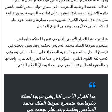
ومن نافلة القول أن تبنّي مجلس الأمن لهذا القرار يمثل انتصارا
لعدالة القضية الوطنية المغربية ، في سياق دولي متغير يتّسم باتساع
دائرة الاعترافات بسيادة المغرب على أقاليمه الجنوبية، وبروز قناعة
متزايدة لدى القوى الكبرى بضرورة تبنّي مقاربة واقعية تقوم على
الحكم الذاتي كحلّ وحيد وعملي للنزاع المفتعل.
هذا، ويعد هذا القرار الأممي التاريخي تتويجا لحنكة دبلوماسية
متبصرة يقودها الملك محمد السادس بحكمة وبعد نظر، نجحت في
ترسيخ المقاربة المغربية لقضية الصحراء على الساحة الدولية، وفي
كسب ثقة القوى الكبرى المؤثرة في صناعة القرار العالمي، وإقناعها
بعدالة ووجاهة الموقف المغربي ومصداقية حلّ الحكم الذاتي.
هذا القرار الأممي التاريخي تتويجا لحنكة
دبلوماسية متبصرة يقودها الملك محمد
السادس بحكمة وبعد نظر نجحت في