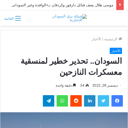
موسى هلال يصف قبائل دارفور وكردفان بـ«الوافدة وغير السودانية»
القائمة
الرئيسية
/
الأخبار
الأخبار
السودان.. تحذير خطير لمنسقية
معسكرات النازحين
ديسمبر 26, 2022
34
دقيقة واحدة
فيسبوك
تويتر
لينكدإن
واتساب
تيلقرام