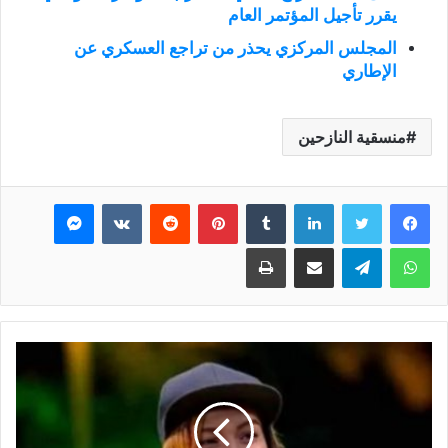
يقرر تأجيل المؤتمر العام
المجلس المركزي يحذر من تراجع العسكري عن
الإطاري
منسقية النازحين
فيسبوك
تويتر
لينكدإن
بينتيريست
ماسنجر
واتساب
تيلقرام
مشاركة عبر البريد
طباعة