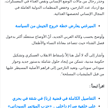
وحذر رحال من مآلات الوضع الإنساني ونقص الغذاء في المعسكرات،
مع ازدياد عدد النازحين، وخفض المنظمات الدولية العاملة في
المجال الإنساني لحصصها الغذائية.
الميرغني يعارض خطة خروج الجيش من السياسة
وأوضح بحسب وكالة العربي الجديد، أنّ الأوضاع ستتعقّد أكثر بدخول
فصل الشتاء حيث تتصاعد معاناة النساء والأطفال.
وأشار إلى أنّه لا أمل هنا إلاّ بإسقاط الانقلاب العسكري وتشكيل
حكومة مدنية، تتمكن من إيجاد حلول شاملة بدستور جديد وحوار
سوداني سوداني، وتعيد النازحين إلى قراهم الأصلية المسيطر عليها
من قبل المليشيات المسلحة”.
اقرأ ايضاً :
التفاصيل الكاملة في قضية (رنا) في شقة في بحري
على خلفية صراع داخلي .. «حزب المؤتمر السوداني»