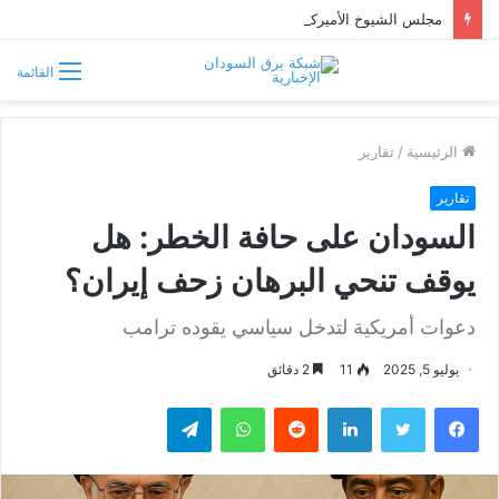
مجلس الشيوخ الأميركي يقر قانونًا جديدًا لمواجهة التدخلات الخارجية في السودان
القائمة
الرئيسية
/
تقارير
تقارير
السودان على حافة الخطر: هل
يوقف تنحي البرهان زحف ‎إيران؟
دعوات أمريكية لتدخل سياسي يقوده ترامب
يوليو 5, 2025
11
2 دقائق
فيسبوك
تويتر
لينكدإن
واتساب
تيلقرام