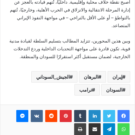
أصبح نقطة خلاف محلية وإقليمية. داخليًا، تُتهم قيادته بالعجز عن
إدارة المرحلة الانتقالية والانزلاق في الحرب الأهلية، وخارجيًا، تُتهم
بالتواطؤ – أو على الأقل بالتراخي – في مواجهة النفوذ الإيراني
المتصاعد.
وبين هذين المحورين، تتزايد المطالب بتسليم السلطة لقيادة مدنية
قوية، تكون قادرة على مواجهة التحديات الداخلية وردع التدخلات
الخارجية، لضمان مستقبل أكثر استقرارًا للسودان والمنطقة.
إيران
البرهان
الجيش_السوداني
السودان
ترامب
فيسبوك
تويتر
لينكدإن
بينتيريست
ماسنجر
واتساب
تيلقرام
مشاركة عبر البريد
طباعة