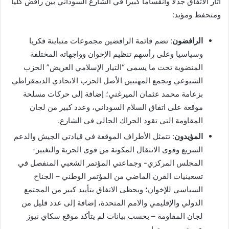
أثار الاتفاق جدلا وانقساما كبيرا في الشارع السوداني بين رافض كليا
ومتحفظ ومؤيد:
الرافضون
: تضم قائمة الرافضين مجموعات متباينة فكريا
وسياسيا وعلى رأسهم تنظيم الإخوان وواجهاته المختلفة
المنضوية تحت ما يسمى “التيار الإسلامي العريض” الحزب
الشيوعي وتجمع المهنيين الأصل الحزب الاتحادي الديمقراطي
بزعامة محمد عثمان الميرغني؛ إضافة إلى حركات مسلحة
موقعة على اتفاق السلام السوداني، وعدد كبير من لجان
المقاومة التي تقود الحراك الحالي في الشارع.
المؤيدون
: تتمثل الأطراف الموقعة في قيادتي الجيش والدعم
السريع وقوى الانتقال المكونة من قوى الحرية والتغيير-
المجلس المركزي- وجماعتي المؤتمر الشعبي المنفصل في
تسعينيات القرن الماضي من المؤتمر الوطني – الجناح
السياسي للإخوان؛ ويحظى الاتفاق بتأييد كبير من المجتمع
الدولي والإقليمي والامم المتحدة، إضافة إلى عدد قليل من
لجان المقاومة – بحسب بيانات لم يتأكد موقع سكاي نيوز