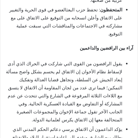
عربية من صحتها.
المتحفظون
: تحفظ حزب البعثالعضو في قوى الحرية والتغيير
على الاتفاق وأعلن انسحابه من التوقيع على الاتفاق على مع
مشاركته في الاجتماعات والمناقشات التي سبقت عملية
التوقيع.
آراء بين الرافضين والداعمين
يقول الرافضون من القوى التي شاركت في الحراك الذي أدى
لإسقاط نظام الأخوان إن الاتفاق لم يحسم بشكل واضح مسألة
إبعاد الجيش عن السلطة، وتجاهل قضايا العدالة وتفكيك
التمكين؛ فيما ترى عدد من لجان المقاومة أن الاتفاق لا يتسق
مع اللاءات الثلاثة المرفوعة في الشارع والتي تتحدث عن عدم
المشاركة أو التفاوض مع القيادة العسكرية الحالية. وفي
الجانب الآخر تقول جماعة الإخوان والمجموعات الصغيرة
المتحالفة معها إن الاتفاق يكرس لعلمانية الدولة.
يؤكد الداعمون أن الاتفاق يرسي دعائم الحكم المدني الذي
يطالب به الشارع، ويؤدي إلى إعادة استقرار البلاد والانفتاح