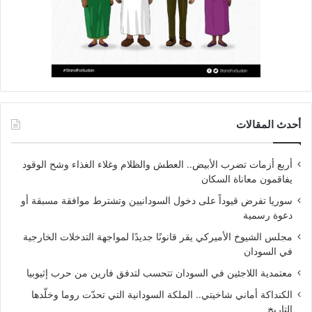
أحدث المقالات
أربع أزمات تضرب الأبيض.. العطش والظلام وغلاء الغذاء وشح الوقود
يفاقمون معاناة السكان
سوريا تفرض قيوداً على دخول السودانيين وتشترط موافقة مسبقة أو
دعوة رسمية
مجلس الشيوخ الأميركي يقر قانونًا جديدًا لمواجهة التدخلات الخارجية
في السودان
معتمدية اللاجئين في السودان تتحسب لتدفق فارين من حرب إثيوبيا
الكنداكة أماني شاخيتي.. الملكة السودانية التي تحدّت روما وخلّدها
التاريخ