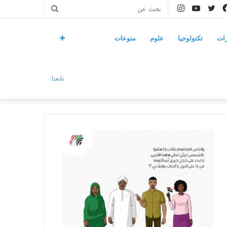
فيسبوك
تويتر
يوتيوب
انستقرام
بحث
عن
ات
تكنولوجيا
علوم
منوعات
تابعنا