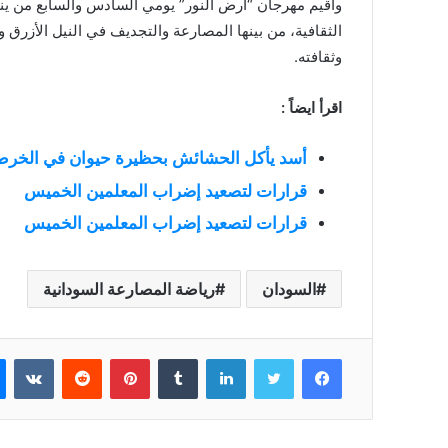
وأُقيم مهرجان “أرض النور” يومي السادس والسابع من ين
الثقافية، من بينها المصارعة والتجديف في النيل الأز
وثقافته.
اقرأ ايضاً :
أسد يأكل الحشائش بحظيرة حيوان في الخر
قرارات لتصعيد إضراب المعلمين الخميس
قرارات لتصعيد إضراب المعلمين الخميس
السودان
رياضة المصارعة السودانية
فيسبوك
تويتر
لينكدإن
بينتيريست