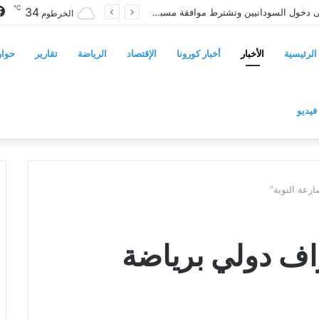
℃
34
سوريا تفرض قيوداً على دخول السودانيين وتشترط موافقة مسبقة أو دعوة رسمية
الخرطوم
الرئيسية
الأخبار
أخبار كورونا
الإقتصاد
الرياضة
تقارير
حوار
فيديو
رعة النوبة”
اف دولي برياضة