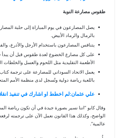
طقوس مصارعة النوبة
يصل المصارعون في يوم المباراة إلى حلبة المصا
بالرمال والرماد الأبيض.
يتنافس المصارعون باستخدام الأرجل والأذرع، وال
على كل مصارع الخضوع لعدة طقوس قبل أن يبدأ في 
الأطعمة التقليدية مثل اللحوم والعسل والخلطات ال
يعمل الاتحاد السوداني للمصارعة على ترجمة كتاب ا
باللعبة رياضة دولية وتُسجل لدى منظمة الأمم المتحد
علي عثمان:لم اخطط او اشارك في تنفيذ انقلاب ا
وقال كابو “اننا نسير بصورة جيدة في أن تكون رياضة الم
الواضح، وكذلك هذا القانون نعمل الآن على ترجمته لرفعه 
عالمية”.