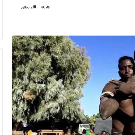
46
2 دقائق