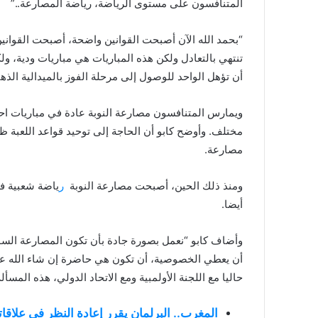
المتنافسون على مستوى الرياضة، رياضة المصارعة..”
“بحمد الله الآن أصبحت القوانين واضحة، أصبحت القوانين
تنتهي بالتعادل ولكن هذه المباريات هي مباريات ودية، ول
أن تؤهل الواحد للوصول إلى مرحلة الفوز بالميدالية الذهبي
ويمارس المتنافسون مصارعة النوبة عادة في مباريات احتف
مختلف. وأوضح كابو أن الحاجة إلى توحيد قواعد اللعبة ظ
مصارعة.
ومنذ ذلك الحين، أصبحت مصارعة النوبة
ر
ياضة شعبية في
أيضا.
وأضاف كابو “نعمل بصورة جادة بأن تكون المصارعة السودان
أن يعطي الخصوصية، أن تكون هي حاضرة إن شاء الله 
حاليا مع اللجنة الأولمبية ومع الاتحاد الدولي، هذه المس
المغرب.. البرلمان يقرر إعادة النظر في علاقات