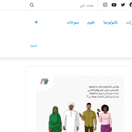
فيسبوك
تويتر
يوتيوب
انستقرام
بحث
عن
ات
تكنولوجيا
علوم
منوعات
تابعنا