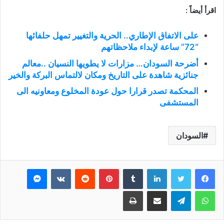
اقرأ أيضاً :
على الاتفاق الإطاري.. الحرية والتغيير تمهل حلفائها
“72” ساعة لإبداء ملاحظاتهم
أضرحة السودان… مزارات لا يطويها النسيان ..معالم
جنائزية شاهدة على التاريخ ومكان لالتماس البركة والخير
المحكمة تصدر قرارا حول عودة المخلوع ومعاونيه الى
المستشفى
السودان
فيسبوك
تويتر
لينكدإن
بينتيريست
ماسنجر
واتساب
تيلقرام
مشاركة عبر البريد
طباعة