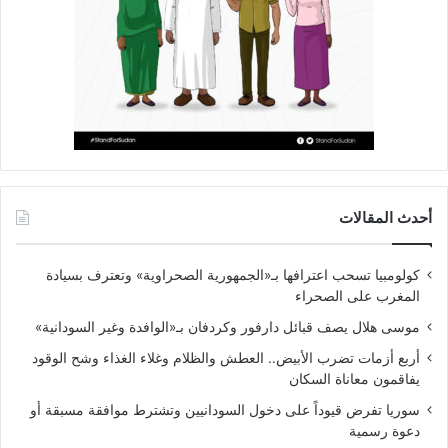
أحدث المقالات
كولومبيا تسحب اعترافها بـ«الجمهورية الصحراوية» وتعترف بسيادة
المغرب على الصحراء
موسى هلال يصف قبائل دارفور وكردفان بـ«الوافدة وغير السودانية»
أربع أزمات تضرب الأبيض.. العطش والظلام وغلاء الغذاء وشح الوقود
يفاقمون معاناة السكان
سوريا تفرض قيوداً على دخول السودانيين وتشترط موافقة مسبقة أو
دعوة رسمية