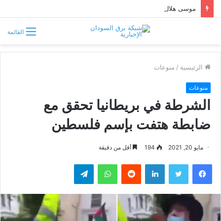
موسى هلال يصف قبائل دارفور وكردفان بـ«الوافدة وغير السودانية»
القائمة
الرئيسية
/
منوعات
منوعات
الشرطة في بريطانيا تحقق مع
ضابطة هتفت بإسم فلسطين
مايو 20, 2021
194
أقل من دقيقة
فيسبوك
تويتر
لينكدإن
واتساب
تيلقرام