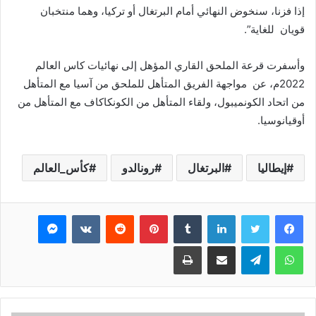
إذا فزنا، سنخوض النهائي أمام البرتغال أو تركيا، وهما منتخبان
قويان للغاية”.
وأسفرت قرعة الملحق القاري المؤهل إلى نهائيات كاس العالم
2022م، عن مواجهة الفريق المتأهل للملحق من آسيا مع المتأهل
من اتحاد الكونميبول، ولقاء المتأهل من الكونكاكاف مع المتأهل من
أوقيانوسيا.
إيطاليا
البرتغال
رونالدو
كأس_العالم
فيسبوك
تويتر
لينكدإن
بينتيريست
ماسنجر
واتساب
تيلقرام
مشاركة عبر البريد
طباعة