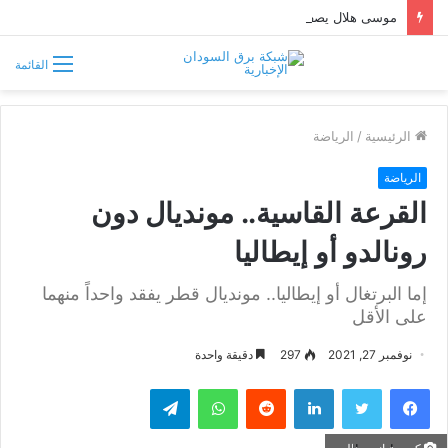
موسى هلال يصف قبائل دارفور وكردفان بـ«الوافدة وغير السودانية»
القائمة
الرئيسية
/
الرياضة
الرياضة
القرعة القاسية.. مونديال دون
رونالدو أو إيطاليا
إما البرتغال أو إيطاليا.. مونديال قطر يفقد واحداً منهما
على الأقل
نوفمبر 27, 2021
297
دقيقة واحدة
فيسبوك
تويتر
لينكدإن
واتساب
تيلقرام