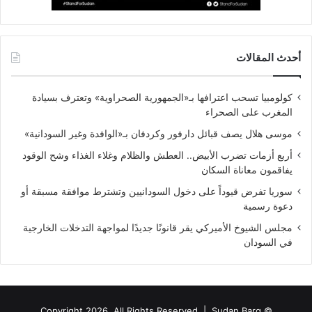
أحدث المقالات
كولومبيا تسحب اعترافها بـ«الجمهورية الصحراوية» وتعترف بسيادة
المغرب على الصحراء
موسى هلال يصف قبائل دارفور وكردفان بـ«الوافدة وغير السودانية»
أربع أزمات تضرب الأبيض.. العطش والظلام وغلاء الغذاء وشح الوقود
يفاقمون معاناة السكان
سوريا تفرض قيوداً على دخول السودانيين وتشترط موافقة مسبقة أو
دعوة رسمية
مجلس الشيوخ الأميركي يقر قانونًا جديدًا لمواجهة التدخلات الخارجية
في السودان
Sudan Barq
© Copyright 2026, All Rights Reserved |