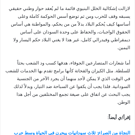
لازالت إشكالية الخلل البنيوي قائمة ما لم يُعقد حوار وطني حقيقي
يسبقه وقف للحرب ومن ثم توضع أسس الحوكمة كاملة وعلى
أساسها كيف يُحكم البلاد بدلاً من من يحكم، والمواطنة هي أساس
الحقوق الواجبات، والحفاظ على وحدة السودان على أساس
ديمقراطي وفيدرالي كامل، غير هذا لا يغني البلاد حكم اليسار ولا
اليمين.
أما شعارات المتصارعين الجوفاء، هدفها كسب ود الشعب بحثاً
للسلطة. مثل الكيزان والقحاتة كأنها برامج تقدم بها الخدمات للشعب
في الوقت الذي لا يمكن لأحد منهما أن يجرد الآخر من الجنسية
السودانية. فلذا يجب أن يكفوا عن السباحة ضد التيار، وبدلاً لذلك
يجب البحث عن اتفاق على صيغة تجمع المختلفين من أجل هذا
الوطن.
إقرأ/ي أيضاً:
النجاة من الصراع: ثلاث سودانيات يبحرن في الحياة وسط حرب