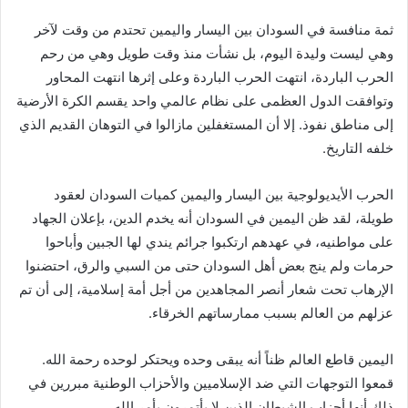
ثمة منافسة في السودان بين اليسار واليمين تحتدم من وقت لآخر
وهي ليست وليدة اليوم، بل نشأت منذ وقت طويل وهي من رحم
الحرب الباردة، انتهت الحرب الباردة وعلى إثرها انتهت المحاور
وتوافقت الدول العظمى على نظام عالمي واحد يقسم الكرة الأرضية
إلى مناطق نفوذ. إلا أن المستغفلين مازالوا في التوهان القديم الذي
خلفه التاريخ.
الحرب الأيديولوجية بين اليسار واليمين كميات السودان لعقود
طويلة، لقد ظن اليمين في السودان أنه يخدم الدين، بإعلان الجهاد
على مواطنيه، في عهدهم ارتكبوا جرائم يندي لها الجبين وأباحوا
حرمات ولم ينج بعض أهل السودان حتى من السبي والرق، احتضنوا
الإرهاب تحت شعار أنصر المجاهدين من أجل أمة إسلامية، إلى أن تم
عزلهم من العالم بسبب ممارساتهم الخرقاء.
اليمين قاطع العالم ظناً أنه يبقى وحده ويحتكر لوحده رحمة الله.
قمعوا التوجهات التي ضد الإسلاميين والأحزاب الوطنية مبررين في
ذلك أنها أحزاب الشيطان الذين لا يأتمرون بأمر الله.