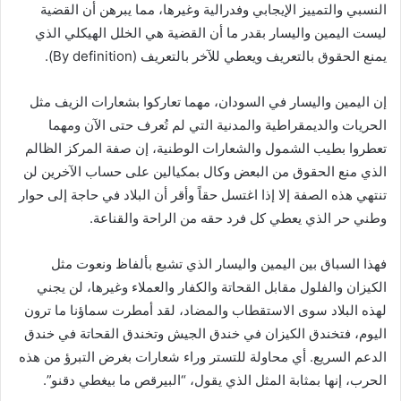
النسبي والتمييز الإيجابي وفدرالية وغيرها، مما يبرهن أن القضية
ليست اليمين واليسار بقدر ما أن القضية هي الخلل الهيكلي الذي
يمنع الحقوق بالتعريف ويعطي للآخر بالتعريف (By definition).
إن اليمين واليسار في السودان، مهما تعاركوا بشعارات الزيف مثل
الحريات والديمقراطية والمدنية التي لم تُعرف حتى الآن ومهما
تعطروا بطيب الشمول والشعارات الوطنية، إن صفة المركز الظالم
الذي منع الحقوق من البعض وكال بمكيالين على حساب الآخرين لن
تنتهي هذه الصفة إلا إذا اغتسل حقاً وأقر أن البلاد في حاجة إلى حوار
وطني حر الذي يعطي كل فرد حقه من الراحة والقناعة.
فهذا السباق بين اليمين واليسار الذي تشبع بألفاظ ونعوت مثل
الكيزان والفلول مقابل القحاتة والكفار والعملاء وغيرها، لن يجني
لهذه البلاد سوى الاستقطاب والمضاد، لقد أمطرت سماؤنا ما ترون
اليوم، فتخندق الكيزان في خندق الجيش وتخندق القحاتة في خندق
الدعم السريع. أي محاولة للتستر وراء شعارات بغرض التبرؤ من هذه
الحرب، إنها بمثابة المثل الذي يقول، “البيرقص ما بيغطي دقنو”.