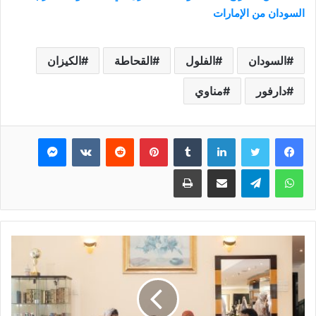
السودان من الإمارات
السودان
الفلول
القحاطة
الكيزان
دارفور
مناوي
فيسبوك
تويتر
لينكدإن
بينتيريست
ماسنجر
واتساب
تيلقرام
مشاركة عبر البريد
طباعة