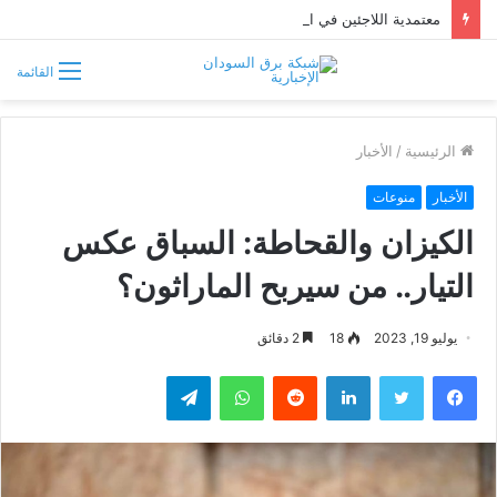
معتمدية اللاجئين في السودان تتحسب لتدفق فارين من حرب إثيوبيا
القائمة
الرئيسية
/
الأخبار
الأخبار
منوعات
الكيزان والقحاطة: السباق عكس
التيار.. من سيربح الماراثون؟
يوليو 19, 2023
18
2 دقائق
فيسبوك
تويتر
لينكدإن
واتساب
تيلقرام