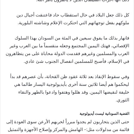
كل ذلك جعل البلاد في حال استقطاب حاد فاعتنقت أجيال دين
ملوكهم بفعل توجهاتهم التي احتكرت الإعلام وشاشته البلورية.
فانهار بذلك ما يفوق سبعين في المئة من السودان بهذا السلوك
الإقصائي، فهتك اليمين المجتمع وجعله منقسماً ما بين العرب وغير
العرب والمسلمين وغيرهم فقدمت الدولة محاباة على من يتظاهرون
في الإسلام، فأصبح للمسلمين انفصال الجنوب شئ عادي.
وفي سقوط الإنقاذ بعد ثلاثة عقود ظن القحاتة، بأن عصرهم قد بدأ
ليحكموا هم أيضا ثلاثين سنة أخرى بأيديولوجية اليسار طالما هي
خليفة لنقيضها اليمين. وقد هللوا وهتفوا وادعوا بالطهر والنقاء
الثوري.
القضية السودانية ليست أيديولوجية
حتى الذين يتحاربون لم يجدوا مبرراً لحربهم الأرعن سوى العودة إلى
قائمة من مدلولات مثل:- الهامش والمركز وإصلاح الأجهزة والتمثيل