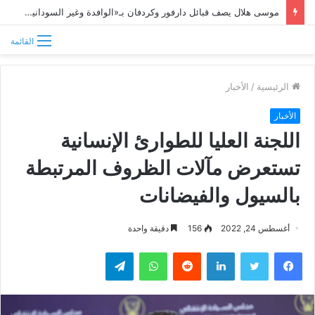
موسى هلال يصف قبائل دارفور وكردفان بـ«الوافدة وغير السودانية»
القائمة
الرئيسية
/
الأخبار
الأخبار
اللجنة العليا للطوارئ الإنسانية
تستعرض مآلات الظروف المرتبطة
بالسيول والفيضانات
أغسطس 24, 2022
156
دقيقة واحدة
فيسبوك
تويتر
لينكدإن
واتساب
تيلقرام