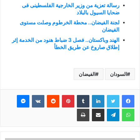
رسالة تعزية من وزير الخارجية الفلسطينى فى
ضحايا السيول بالبلاد
لجنة الفيضان.. محطة الخرطوم وصلت مستوى
الفيضان
الهند وباكستان.. فصل 3 ضباط هنود من الخدمة إثر
إطلاق صاروخ عن طريق الخطأ
السودان
الفيضان
فيسبوك
تويتر
لينكدإن
بينتيريست
ماسنجر
واتساب
تيلقرام
مشاركة عبر البريد
طباعة