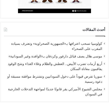
أحدث المقالات
كولومبيا تسحب اعترافها بـ«الجمهورية الصحراوية» وتعترف بسيادة
المغرب على الصحراء
موسى هلال يصف قبائل دارفور وكردفان بـ«الوافدة وغير السودانية»
أربع أزمات تضرب الأبيض.. العطش والظلام وغلاء الغذاء وشح الوقود
يفاقمون معاناة السكان
سوريا تفرض قيوداً على دخول السودانيين وتشترط موافقة مسبقة أو
دعوة رسمية
مجلس الشيوخ الأميركي يقر قانونًا جديدًا لمواجهة التدخلات الخارجية
في السودان