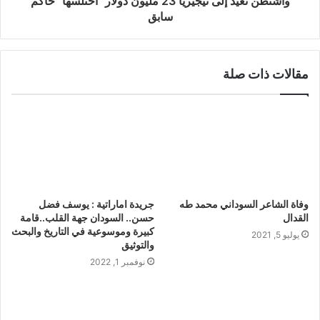
واشنطن تعيد إلى نيجيريا 23 مليون دولار "اختلسها" حاكم
سابق
مقالات ذات صلة
وفاة الشاعر السوداني محمد طه
جريدة اماراتية : يوسف فضل
القدال
حسن.. السودان جهة القلب..قامة
كبيرة وموسوعية في التاريخ والبحث
يوليو 5, 2021
والتوثيق
نوفمبر 1, 2022