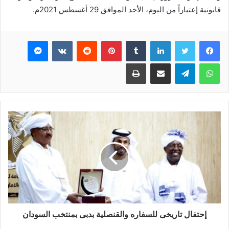
قانونية إعتباراً من اليوم، الأحد الموافق 29 أغسطس 2021م.
فيسبوك
تويتر
لينكدإن
بينتيريست
ماسنجر
واتساب
تيلقرام
مشاركة عبر البريد
طباعة
إحتفال تاريخى للسفاره والقنصلية بدبى بمنتخب السودان