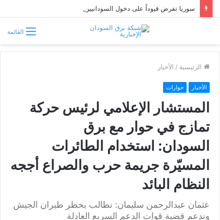
سوريا تفرض قيوداً على دخول السودانيين وتشترط موافقة مسبقة أو دعوة رسمية
القائمة
الرئيسية
/
الأخبار
الأخبار
حوارات
المستشار الإعلامي لرئيس حركة
تمازج في حوار مع برق
السودان: استخدام الطائرات
المسيّرة جريمة حرب والصراع أججه
النظام البائد
عثمان عبدالرحمن سليمان: نطالب بحظر طيران الجيش
وندعم قضية قوات الدعم السريع العادلة