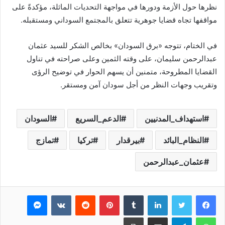
نظرها حول الأزمة ودورها في مواجهة التحديات الماثلة، مؤكدةً على
مواقفها تجاه قضايا جوهرية تتعلق بالمجتمع السوداني ومستقبله.
في الختام، تتوجه «برق السودان» بخالص الشكر للسيد عثمان
عبدالرحمن سليمان، على وقته الثمين وعلى صراحته في تناول
القضايا المطروحة، متمنين أن يسهم الحوار في توضيح الرؤى
وتقريب وجهات النظر من أجل سودان آمن ومستقر.
استهداف_المدنيين
الدعم_السريع
السودان
النظام_البائد
بيرقدار
تركيا
تمازج
عثمان_عبدالرحمن
فيسبوك
تويتر
لينكدإن
بينتيريست
ماسنجر
واتساب
تيلقرام
مشاركة عبر البريد
طباعة