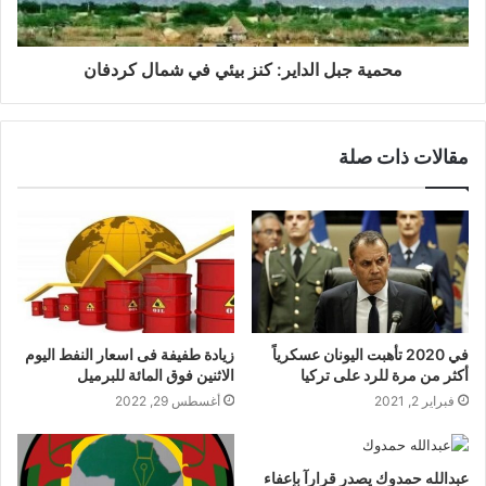
محمية جبل الداير: كنز بيئي في شمال كردفان
مقالات ذات صلة
في 2020 تأهبت اليونان عسكرياً
زيادة طفيفة فى اسعار النفط اليوم
أكثر من مرة للرد على تركيا
الاثنين فوق المائة للبرميل
فبراير 2, 2021
أغسطس 29, 2022
عبدالله حمدوك يصدر قرارآ بإعفاء