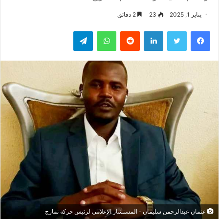
يناير 1, 2025
23
2 دقائق
فيسبوك
تويتر
لينكدإن
واتساب
تيلقرام
عثمان عبدالرحمن سليمان - المستشار الإعلامي لرئيس حركة تمازج