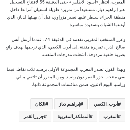
المغرب، انتظر «أسود الأطلس» حتى الدقيقة 55 لافتتاح التسجيل
عبر إبراهيم دياز، مستفيداً من تمريرة طويلة لسفيان أمرابط داخل
منطقة الجزاء، سيطر عليها نصير مزراوي، قبل أن يهيئها لدياز، الذي
أودعها الشباك بتسديدة مباشرة.
وعزز المنتخب المغربي تقدمه في الدقيقة 74، عندما أرسل أنس
صالح الدين، تمريرة متقنة إلى أيوب الكعبي، الذي ترجمها بهدف رائع
بضربة خلفية مزدوجة، أشعلت مدرجات الملعب.
وبهذا الفوز، تصدر المغرب المجموعة الأولى برصيد ثلاث نقاط، فيما
بقي منتخب جزر القمر دون رصيد. ومن المقرر أن تلتقي مالي
وزامبيا اليوم الاثنين، ضمن منافسات المجموعة ذاتها.
أيوب_الكعبي
إبراهيم دياز
الكان
المغرب
المملكة_المغربية
جزر_القمر