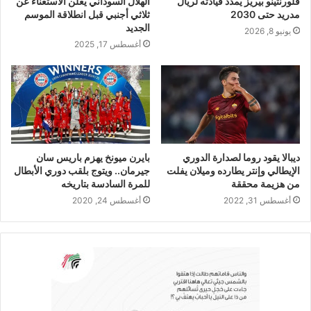
فلورنتينو بيريز يمدد قيادته لريال
الهلال السوداني يعلن الاستغناء عن
مدريد حتى 2030
ثلاثي أجنبي قبل انطلاقة الموسم
الجديد
يونيو 8, 2026
أغسطس 17, 2025
ديبالا يقود روما لصدارة الدوري
بايرن ميونخ يهزم باريس سان
الإيطالي وإنتر يطارده وميلان يفلت
جيرمان.. ويتوج بلقب دوري الأبطال
من هزيمة محققة
للمرة السادسة بتاريخه
أغسطس 31, 2022
أغسطس 24, 2020