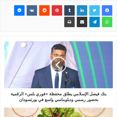
فيسبوك
تويتر
لينكدإن
بينتيريست
ماسنجر
واتساب
تيلقرام
مشاركة عبر البريد
طباعة
بنك فيصل الإسلامي يطلق محفظة «فوري بلس» الرقمية
بحضور رسمي ودبلوماسي واسع في بورتسودان