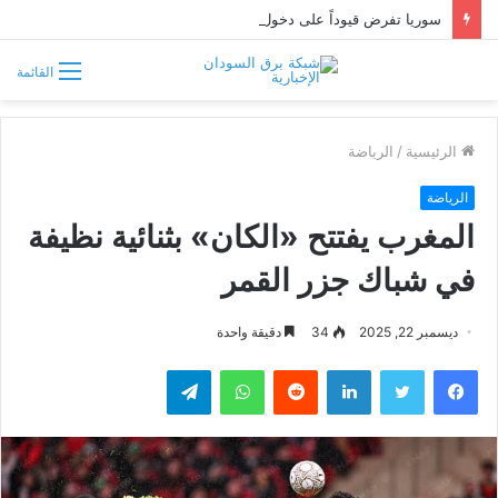
سوريا تفرض قيوداً على دخول السودانيين وتشترط موافقة مسبقة أو دعوة رسمية
القائمة
الرئيسية
/
الرياضة
الرياضة
المغرب يفتتح «الكان» بثنائية نظيفة
في شباك جزر القمر
ديسمبر 22, 2025
34
دقيقة واحدة
فيسبوك
تويتر
لينكدإن
واتساب
تيلقرام