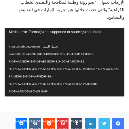
الإرهاب بعنوان: “نحو رؤية وطنية لمكافحة والتصدي لخطاب
الكراهية” والتي تحدث خلالها عن تجربة الإمارات في التعايش
والتسامح.
مشغل
Media error: Format(s) not supported or source(s) not found
الفيديو
تحميل الملف: https://sdnbarq.com/wp-
content/uploads/2021/08/%D9%83%D9%84%D9%85%D8%A9-
%D8%A7%D9%84%D8%B3%D9%81%D9%8A%D8%B1-
%D8%A7%D9%84%D8%A5%D9%85%D8%A7%D8%B1%D8%A7%D8%AA%D9%
8A-%D9%84%D8%AF%D9%89-
%D8%A7%D9%84%D8%B3%D9%88%D8%AF%D8%A7%D9%86-
%D8%AD%D9%85%D8%AF-
%D8%A7%D9%84%D8%AC%D9%86%D9%8A%D8%A8%D9%8A-
%D8%AE%D9%84%D8%A7%D9%84-%D9%88%D8%B1%D8%B4%D8%A9-
%D8%B9%D9%86%D9%88%D8%A7%D9%86%D9%87%D8%A7-
فيسبوك
تويتر
لينكدإن
بينتيريست
ماسنجر
%D8%A7%D9%84%D8%AA%D8%B5%D8%AF%D9%8A-
%D9%88%D9%85%D9%83%D8%A7%D9%81%D8%AD%D8%A9-