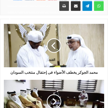
واتساب
تيلقرام
مشاركة عبر البريد
طباعة
%D8%AE%D8%B7%D8%A7%D8%A8-
%D8%A7%D9%84%D9%83%D8%B1%D8%A7%D9%87%D9%8A%D8%A9.mp4?
_=1
محمد الجوكر يخطف الأضواء فى إحتفال منتخب السودان