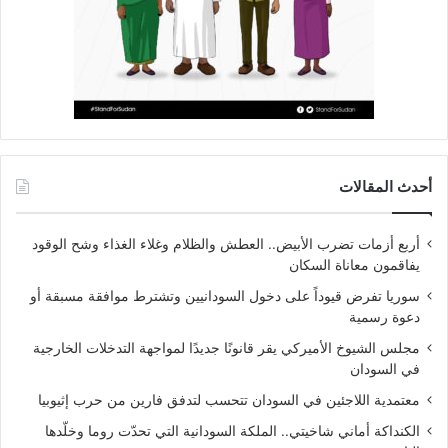
أحدث المقالات
أربع أزمات تضرب الأبيض.. العطش والظلام وغلاء الغذاء وشح الوقود
يفاقمون معاناة السكان
سوريا تفرض قيوداً على دخول السودانيين وتشترط موافقة مسبقة أو
دعوة رسمية
مجلس الشيوخ الأميركي يقر قانونًا جديدًا لمواجهة التدخلات الخارجية
في السودان
معتمدية اللاجئين في السودان تتحسب لتدفق فارين من حرب إثيوبيا
الكنداكة أماني شاخيتي.. الملكة السودانية التي تحدّت روما وخلّدها