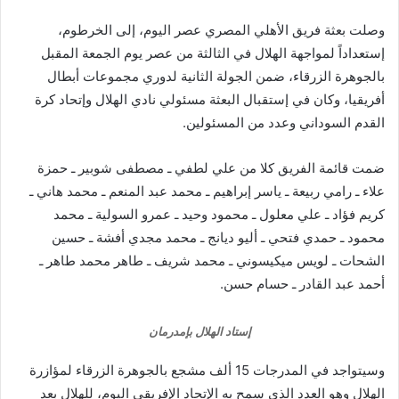
وصلت بعثة فريق الأهلي المصري عصر اليوم، إلى الخرطوم،
إستعداداً لمواجهة الهلال في الثالثة من عصر يوم الجمعة المقبل
بالجوهرة الزرقاء، ضمن الجولة الثانية لدوري مجموعات أبطال
أفريقيا، وكان في إستقبال البعثة مسئولي نادي الهلال وإتحاد كرة
القدم السوداني وعدد من المسئولين.
ضمت قائمة الفريق كلا من علي لطفي ـ مصطفى شوبير ـ حمزة
علاء ـ رامي ربيعة ـ ياسر إبراهيم ـ محمد عبد المنعم ـ محمد هاني ـ
كريم فؤاد ـ علي معلول ـ محمود وحيد ـ عمرو السولية ـ محمد
محمود ـ حمدي فتحي ـ أليو ديانج ـ محمد مجدي أفشة ـ حسين
الشحات ـ لويس ميكيسوني ـ محمد شريف ـ طاهر محمد طاهر ـ
أحمد عبد القادر ـ حسام حسن.
إستاد الهلال بإمدرمان
وسيتواجد في المدرجات 15 ألف مشجع بالجوهرة الزرقاء لمؤازرة
الهلال وهو العدد الذي سمح به الإتحاد الإفريقي اليوم، للهلال بعد