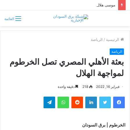
موسى هلال يصف قبائل دارفور وكردفان بـ«الوافدة وغير السودانية»
القائمة
الرئيسية
/
الرياضة
الرياضة
بعثة الأهلي المصري تصل الخرطوم
لمواجهة الهلال
فبراير 16, 2022
218
دقيقة واحدة
فيسبوك
تويتر
لينكدإن
واتساب
تيلقرام
الخرطوم | برق السودان