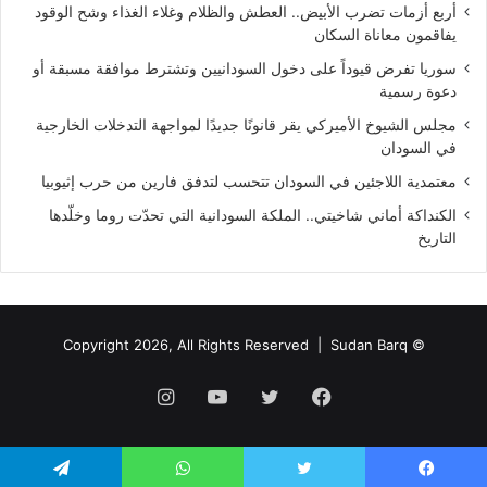
أربع أزمات تضرب الأبيض.. العطش والظلام وغلاء الغذاء وشح الوقود
يفاقمون معاناة السكان
سوريا تفرض قيوداً على دخول السودانيين وتشترط موافقة مسبقة أو
دعوة رسمية
مجلس الشيوخ الأميركي يقر قانونًا جديدًا لمواجهة التدخلات الخارجية
في السودان
معتمدية اللاجئين في السودان تتحسب لتدفق فارين من حرب إثيوبيا
الكنداكة أماني شاخيتي.. الملكة السودانية التي تحدّت روما وخلّدها
التاريخ
Sudan Barq
© Copyright 2026, All Rights Reserved |
فيسبوك
تويتر
يوتيوب
انستقرام