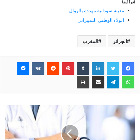
اقرأ أيضا
مدينة سودانية مهددة بالزوال
الولاء الوطني السيبراني
الجزائر
المغرب
فيسبوك
تويتر
لينكدإن
بينتيريست
ماسنجر
واتساب
تيلقرام
مشاركة عبر البريد
طباعة