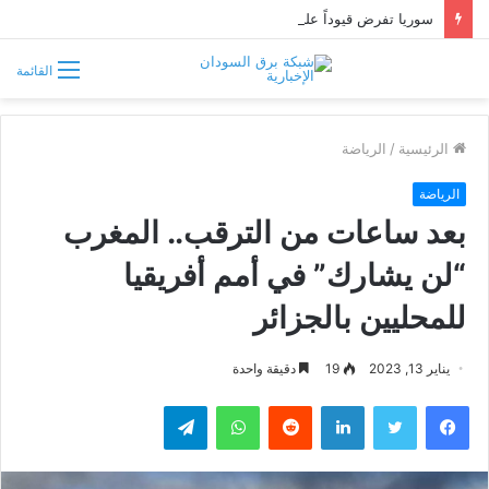
سوريا تفرض قيوداً على دخول السودانيين وتشترط موافقة مسبقة أو دعوة رسمية
القائمة
الرئيسية
/
الرياضة
الرياضة
بعد ساعات من الترقب.. المغرب
“لن يشارك” في أمم أفريقيا
للمحليين بالجزائر
يناير 13, 2023
19
دقيقة واحدة
فيسبوك
تويتر
لينكدإن
واتساب
تيلقرام