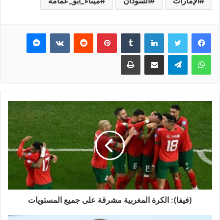
الإمارات
السودان
ميناء_أبو_عمامة
فيسبوك
تويتر
لينكدإن
بينتيريست
ماسنجر
واتساب
تيلقرام
مشاركة عبر البريد
طباعة
(فيفا): الكرة المغربية مشرقة على جميع المستويات