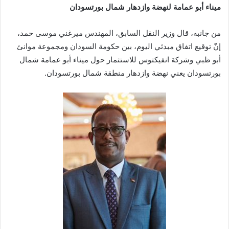
ميناء أبو عمامة لنهضة وازدهار شمال بورتسودان
من جانبه، قال وزير النقل السابق، المهندس ميرغني موسى حمد،
إنّ توقيع اتفاق مبدئي اليوم، بين حكومة السودان ومجموعة موانئ
أبو ظبي وشركة انفيكتوس للاستثمار حول ميناء أبو عمامة شمال
بورتسودان يعني نهضة وازدهار منطقة شمال بورتسودان.