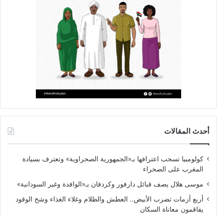
أحدث المقالات
كولومبيا تسحب اعترافها بـ«الجمهورية الصحراوية» وتعترف بسيادة
المغرب على الصحراء
موسى هلال يصف قبائل دارفور وكردفان بـ«الوافدة وغير السودانية»
أربع أزمات تضرب الأبيض.. العطش والظلام وغلاء الغذاء وشح الوقود
يفاقمون معاناة السكان