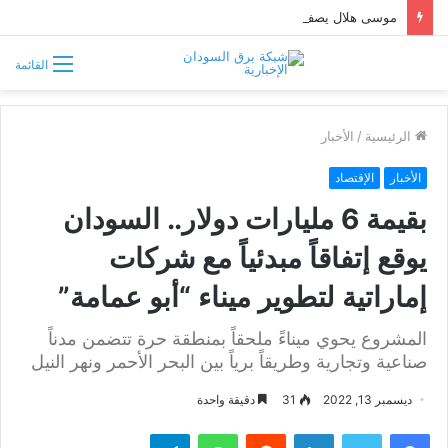
موسى هلال يصف قبائل دارفور وكردفان بـ«الوافدة وغير السودانية»
القائمة
الرئيسية
/
الأخبار
الأخبار
الإقتصاد
بقيمة 6 مليارات دولار.. السودان
يوقع إتفاقاً مبدئياً مع شركات
إماراتية لتطوير ميناء “أبو عمامة”
المشروع يحوي ميناءً ملحقاً بمنطقة حرة تتضمن مدناً
صناعية وتجارية وطريقاً برياً بين البحر الأحمر ونهر النيل
ديسمبر 13, 2022
31
دقيقة واحدة
فيسبوك
تويتر
لينكدإن
واتساب
تيلقرام