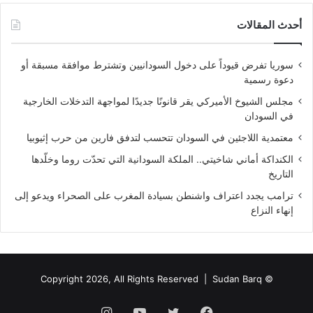
أحدث المقالات
سوريا تفرض قيوداً على دخول السودانيين وتشترط موافقة مسبقة أو
دعوة رسمية
مجلس الشيوخ الأميركي يقر قانونًا جديدًا لمواجهة التدخلات الخارجية
في السودان
معتمدية اللاجئين في السودان تتحسب لتدفق فارين من حرب إثيوبيا
الكنداكة أماني شاخيتي.. الملكة السودانية التي تحدّت روما وخلّدها
التاريخ
ترامب يجدد اعتراف واشنطن بسيادة المغرب على الصحراء ويدعو إلى
إنهاء النزاع
Sudan Barq
© Copyright 2026, All Rights Reserved |
فيسبوك
تويتر
يوتيوب
انستقرام