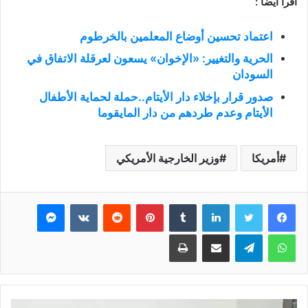
اقرأ ايضاً :
اعتماد تحسين أوضاع المعلمين بالخرطوم
الحرية والتغيير: «الإخوان» يسعون لعرقلة الاتفاق في
السودان
صدور قرار بإخلاء دار الأيتام..حملة لحماية الأطفال
الأيتام وعدم طردهم من دار المايقوما
أمريكا
وزير الخارجية الأمريكي
فيسبوك
تويتر
لينكدإن
بينتيريست
ماسنجر
واتساب
تيلقرام
مشاركة عبر البريد
طباعة