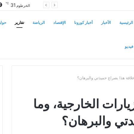
℃
31
معتمدية اللاجئين في السودان تتحسب لتدفق فارين من حرب إثيوبيا
الخرطوم
الرئيسية
الأخبار
أخبار كورونا
الإقتصاد
الرياضة
تقارير
حوار
فيديو
 علاقة هذا بصراع حميدتي والبرهان؟
يارات الخارجية، وما
دتي والبرهان؟