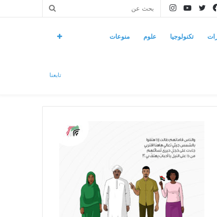
فيسبوك
تويتر
يوتيوب
انستقرام
بحث
عن
ات
تكنولوجيا
علوم
منوعات
تابعنا