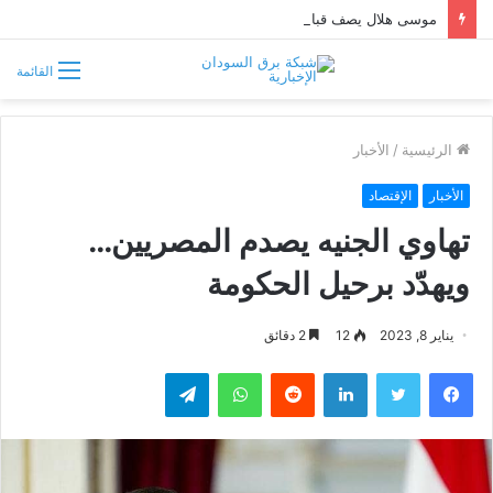
موسى هلال يصف قبائل دارفور وكردفان بـ«الوافدة وغير السودانية»
القائمة
الرئيسية
/
الأخبار
الأخبار
الإقتصاد
تهاوي الجنيه يصدم المصريين…
ويهدّد برحيل الحكومة
يناير 8, 2023
12
2 دقائق
فيسبوك
تويتر
لينكدإن
واتساب
تيلقرام