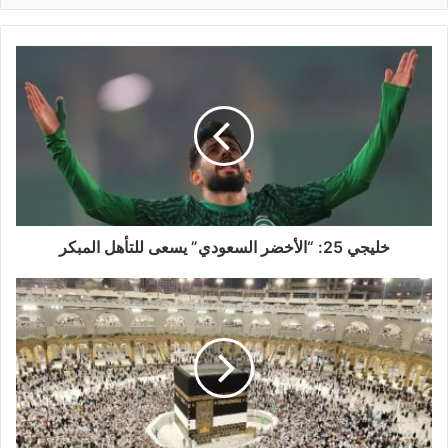
خليجي 25: “الأخضر السعودي” يسعى للتأهل المبكر