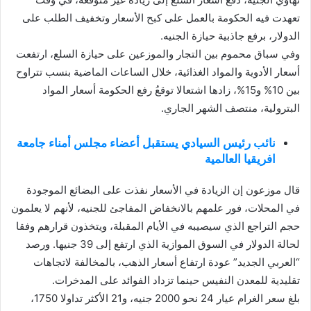
تعهدت فيه الحكومة بالعمل على كبح الأسعار وتخفيف الطلب على
الدولار، برفع جاذبية حيازة الجنيه.
وفي سباق محموم بين التجار والموزعين على حيازة السلع، ارتفعت
أسعار الأدوية والمواد الغذائية، خلال الساعات الماضية بنسب تتراوح
بين 10% و15%، زادها اشتعالا توقعُ رفع الحكومة أسعار المواد
البترولية، منتصف الشهر الجاري.
نائب رئيس السيادي يستقبل أعضاء مجلس أمناء جامعة
افريقيا العالمية
قال موزعون إن الزيادة في الأسعار نفذت على البضائع الموجودة
في المحلات، فور علمهم بالانخفاض المفاجئ للجنيه، لأنهم لا يعلمون
حجم التراجع الذي سيصيبه في الأيام المقبلة، ويتخذون قرارهم وفقا
لحالة الدولار في السوق الموازية الذي ارتفع إلى 39 جنيها. ورصد
“العربي الجديد” عودة ارتفاع أسعار الذهب، بالمخالفة لاتجاهات
تقليدية للمعدن النفيس حينما تزداد الفوائد على المدخرات.
بلغ سعر الغرام عيار 24 نحو 2000 جنيه، و21 الأكثر تداولا 1750،