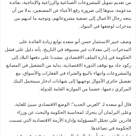
من تقديم تمويل للمشروعات الصناعية والزراعية والإنتاجية، بفائدة
مدعومة، منوها إلى ضرورة رفع الأعباء عن المصنعين، بدلا من أن
يتجه رجال الأعمال إلى تصفية مشروعاتهم، وتوجيه ما لديهم من
مدخرات لوضعها في البنوك.
وصف خبير الاستثمار حسن أبو سعده توابع زيادة الفائدة على
المدخرات، إلى معدلات غير مسبوقة في التاريخ، بأنه دليل على فشل
الحكومة في إدارة الملف الاقتصادي. مشددا على دفعها البلاد إلى
ركود حاد مع توقف الدورة الاقتصادية، بداية من التشغيل في المصانع
والمشروعات وانتهاء بالبيع والشراء في العقارات والأسواق، مع
تفضيل حائزي الأموال توجهيها إلى شهادات ادخار سيتحمل البنك
المركزي دعمها، خصما من الموازنة العامة للدولة.
قال أبو سعده لـ “العربي الجديد”: الوضع الاقتصادي سيئ للغاية،
وعلى البرلمان أن يتحرك لمحاسبة الحكومة والبحث عن وزراء
قادرين على تحمّل المسؤولية وإدارة الأزمة الاقتصادية التي تسببت
الحكومة في تصاعدها.
تهاوي الجنيه، دفع أسعار السلع إلى زيادة غير متوقعة، في وقت