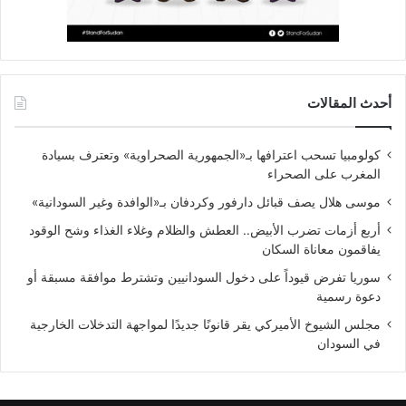
أحدث المقالات
كولومبيا تسحب اعترافها بـ«الجمهورية الصحراوية» وتعترف بسيادة
المغرب على الصحراء
موسى هلال يصف قبائل دارفور وكردفان بـ«الوافدة وغير السودانية»
أربع أزمات تضرب الأبيض.. العطش والظلام وغلاء الغذاء وشح الوقود
يفاقمون معاناة السكان
سوريا تفرض قيوداً على دخول السودانيين وتشترط موافقة مسبقة أو
دعوة رسمية
مجلس الشيوخ الأميركي يقر قانونًا جديدًا لمواجهة التدخلات الخارجية
في السودان