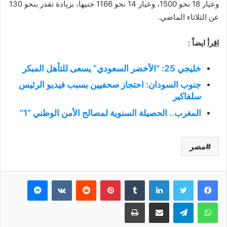
وعيار 18 نحو 1500، وعيار 14 نحو 1166 جنيها، بزيادة تقدر بنحو 130
عن الثلاثاء الماضي.
اقرأ
ايضاً :
خليجي 25: “الأخضر السعودي” يسعى للتأهل المبكر
جنوب السودان: احتجاز صحفيين بسبب فيديو الرئيس
سلفاكير
المغرب.. الحصيلة السنوية لمصالح الأمن الوطني “1”
مصر
فيسبوك
تويتر
لينكدإن
بينتيريست
ماسنجر
واتساب
تيلقرام
مشاركة عبر البريد
طباعة