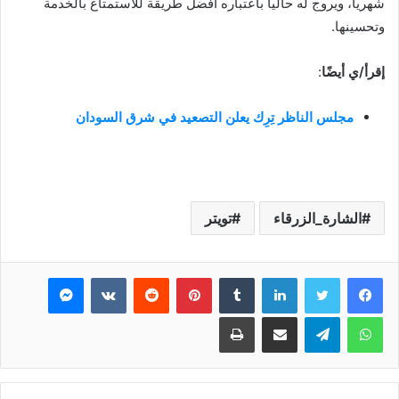
شهرياً، ويروج له حالياً باعتباره أفضل طريقة للاستمتاع بالخدمة
وتحسينها.
إقرأ/ي أيضًا
:
مجلس الناظر تِرِك يعلن التصعيد في شرق السودان
الشارة_الزرقاء
تويتر
فيسبوك
تويتر
لينكدإن
بينتيريست
ماسنجر
واتساب
تيلقرام
مشاركة عبر البريد
طباعة