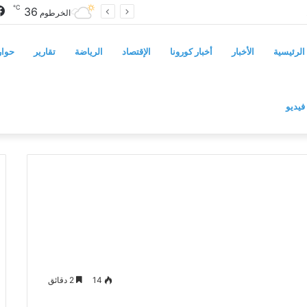
℃
36
رفور وكردفان بـ«الوافدة وغير السودانية»
الخرطوم
الرئيسية
الأخبار
أخبار كورونا
الإقتصاد
الرياضة
تقارير
حوار
فيديو
14
2 دقائق