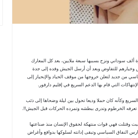
 ألف سوداني ونزح بسببها سبعة ملايين، بعد كل المعارك
ض وخيارهم للتفاوض وبعد أن أرسل الجيش وفده إلى ⁧جدة⁩
سي من جديد لتعلن خروجها من موقف الحياد والإنحياز إلى
إنتهاكات التي قام بها ⁧الدعم السريع⁩ في إقليم ⁧دارفور⁩.
السريع وكأنه كان حملا وديعا تحول بين ليلة وضحاها إلى ذئب
ن تعرفه ⁧الخرطوم⁩ وتدرى ببطشه وتمرده الحركات قبل الجيش!!.
نهبت وقتلت فهي قوات منتهكة لحقوق الإنسان منذ صناعتها
ه من قبل فهو يمارس النفاق السياسي وتبقى إدانته لسلوكها بدوافع وأغراض