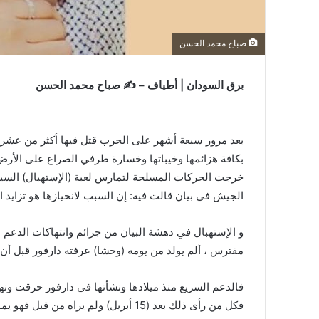
صباح محمد الحسن
برق السودان | ‏أطياف – ✍️ صباح محمد الحسن
‏بعد مرور سبعة أشهر على الحرب قتل فيها أكثر من عشرة
بكافة هزائمها وخيباتها وخسارة طرفي الصراع على الأر‫‬
خرجت الحركات المسلحة لتمارس لعبة (الإستهبال) السيا
الجيش في بيان قالت فيه: إن السبب لانحيازها هو تزايد ال‫‬‫‬
‏و الإستهبال في دهشة البيان من جرائم وانتهاكات الدعم 
مفترس ، ألم يولد من يومه (وحشا) عرفته دارفور قبل أ‫‬
‏فالدعم السريع منذ ميلادها ونشأتها في دارفور حرقت و
فكل من رأى ذلك بعد (15 أبريل) ولم يرا