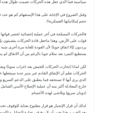
سياسية فما الذي جعل هذه الحركات تصمت طوال هذه الشه
‏وقبل الشروع في الإجابة على هذا الإستفهام كم هو عدد ‫‬‬‫‬
حجم إمكانياتها العسكرية!!.
قوات على الأرض، وهذا ماجعل قادة الحركات يتشبثون بإت
يستطيع التمرد بعد سلام جوبا بالرغم من أن الاتفاق لم ينفذ
‏لكن لماذا إنحازت الحركات للجيش بعد (خراب سوبا) وبعد
الحركات تعلم أن الإتفاق القادم عبر ⁧‫منبر جدة‬⁩ سيجعله
الذي يرى أنها لا تستحقه فما ينطبق على الدعم السريع و
خارج المعادلة أكثر منه أن عملية الإصلاح الأمني الش
(ذوبان سريع) وتلاشى لهذه الأجسام.
‏لذلك أن قرار الإنحياز هو قرار مطبوخ بعناية للوقوف تح
بعد الحرب، هذا يعني أن لا ربح في تجارة التحايل و (الس