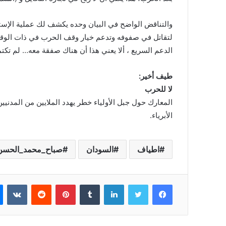
‏والتناقض الواضح في البيان وحده يكشف لك عملية الإ
لتقاتل في صفوفه وتدعم خيار وقف الحرب في ذات الوقت 
الدعم السريع ، ألا يعني هذا أن هناك صفقة معه… لم تكتم
طيف أخير:
‏⁧‫لا للحرب‬⁩
‏المعارك حول جبل الأولياء خطر يهدد الملايين من المدني
الأبرياء.
اطياف
السودان
صباح_محمد_الحسن
فيسبوك
تويتر
لينكدإن
بينتيريست