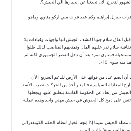
ور لتخرج الآن تحدثنا عن إنحيازها الي الجيش؟.
قوات ⁧جبريل إبراهيم⁩⁩ وكم عدد قوات مني اركو ⁧مناوي⁩ وماهو
‏فالحركات المسلحة في آخر عملية إحصائية لحصر قواتها قبل ⁧‫اتفاق سلام جوبا‬⁩ اكتشف الجيش انها واجهات وقيادات بلا
فاقية سلام تدر عليهم المال وتمنحهم المناصب لذلك ظلوا
يرددون (إلا اتفاق جوبا‬⁩) لأن العودة للغابة مرة أخرى شبه مستحيلة فمناوي تمرد بعد أن دخل ⁧‫القصر الجمهوري‬⁩ لكنه لم
 منه سوى 10٪.
 أن انضم عدد من قواتها على الأرض للدعم السريع!! لأن
ا خارج المعادلة السياسية فالمنبر أخذ من الحركات نصيب الأسد
الجيش من إبعاد عن الحكومة القادمة ينطبق عليها ويجعلها
امل تنص على دمج كل الجيوش في جيش مهني واحد وهذه عملية
ت مظلة الجيش سيما إذا إتجه الخيار لنظام الحكم الكونفدرالي
مسرة السياسية) بالزي المدني.