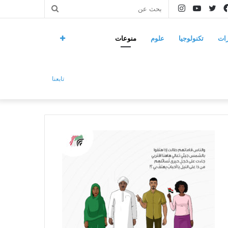
فيسبوك
تويتر
يوتيوب
انستقرام
بحث
عن
ات
تكنولوجيا
علوم
منوعات
تابعنا