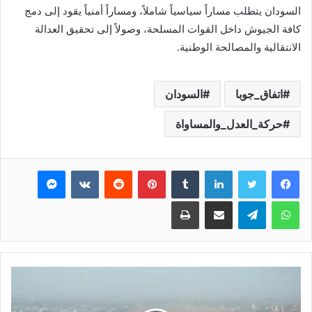
السودان يتطلب مساراً سياسياً شاملاً، ومساراً أمنياً يقود إلى دمج
كافة الجيوش داخل القوات المسلحة، وصولاً إلى تحقيق العدالة
الانتقالية والمصالحة الوطنية.
اتفاق_جوبا
السودان
حركة_العدل_والمساواة
فيسبوك
تويتر
لينكدإن
بينتيريست
ماسنجر
واتساب
تيلقرام
مشاركة عبر البريد
طباعة