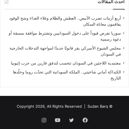
أحدث المقالات
أربع أزمات تضرب الأبيض.. العطش والظلام وغلاء الغذاء وشح الوقود
يفاقمون معاناة السكان
سوريا تفرض قيوداً على دخول السودانيين وتشترط موافقة مسبقة أو
دعوة رسمية
مجلس الشيوخ الأميركي يقر قانونًا جديدًا لمواجهة التدخلات الخارجية
في السودان
معتمدية اللاجئين في السودان تتحسب لتدفق فارين من حرب إثيوبيا
الكنداكة أماني شاخيتي.. الملكة السودانية التي تحدّت روما وخلّدها
التاريخ
Sudan Barq
© Copyright 2026, All Rights Reserved |
فيسبوك
تويتر
يوتيوب
انستقرام