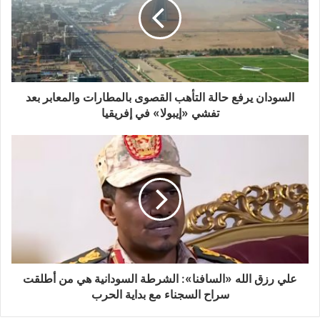
السودان يرفع حالة التأهب القصوى بالمطارات والمعابر بعد
تفشي «إيبولا» في إفريقيا
علي رزق الله «السافنا»: الشرطة السودانية هي من أطلقت
سراح السجناء مع بداية الحرب