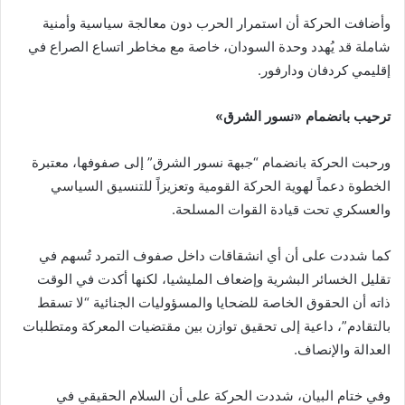
وأضافت الحركة أن استمرار الحرب دون معالجة سياسية وأمنية
شاملة قد يُهدد وحدة السودان، خاصة مع مخاطر اتساع الصراع في
إقليمي كردفان ودارفور.
ترحيب بانضمام «نسور الشرق»
ورحبت الحركة بانضمام “جبهة نسور الشرق” إلى صفوفها، معتبرة
الخطوة دعماً لهوية الحركة القومية وتعزيزاً للتنسيق السياسي
والعسكري تحت قيادة القوات المسلحة.
كما شددت على أن أي انشقاقات داخل صفوف التمرد تُسهم في
تقليل الخسائر البشرية وإضعاف المليشيا، لكنها أكدت في الوقت
ذاته أن الحقوق الخاصة للضحايا والمسؤوليات الجنائية “لا تسقط
بالتقادم”، داعية إلى تحقيق توازن بين مقتضيات المعركة ومتطلبات
العدالة والإنصاف.
وفي ختام البيان، شددت الحركة على أن السلام الحقيقي في