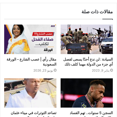
مقالات ذات صلة
السيادة : لن ندع أحدًا يسعى لفصل
مقال رأي | عصب الشارع – الورقة
أي جزء من الدولة مهما كلف ذلك
السعودية
يناير 9, 2023
يونيو 23, 2026
السجن 5 سنوات.. تهم الفساد
تصاعد التوترات في ميناء عثمان