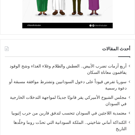
أحدث المقالات
أربع أزمات تضرب الأبيض.. العطش والظلام وغلاء الغذاء وشح الوقود
يفاقمون معاناة السكان
سوريا تفرض قيوداً على دخول السودانيين وتشترط موافقة مسبقة أو
دعوة رسمية
مجلس الشيوخ الأميركي يقر قانونًا جديدًا لمواجهة التدخلات الخارجية
في السودان
معتمدية اللاجئين في السودان تتحسب لتدفق فارين من حرب إثيوبيا
الكنداكة أماني شاخيتي.. الملكة السودانية التي تحدّت روما وخلّدها
التاريخ