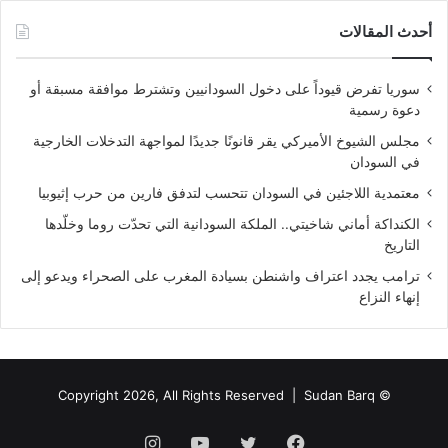
أحدث المقالات
سوريا تفرض قيوداً على دخول السودانيين وتشترط موافقة مسبقة أو
دعوة رسمية
مجلس الشيوخ الأميركي يقر قانونًا جديدًا لمواجهة التدخلات الخارجية
في السودان
معتمدية اللاجئين في السودان تتحسب لتدفق فارين من حرب إثيوبيا
الكنداكة أماني شاخيتي.. الملكة السودانية التي تحدّت روما وخلّدها
التاريخ
ترامب يجدد اعتراف واشنطن بسيادة المغرب على الصحراء ويدعو إلى
إنهاء النزاع
Sudan Barq
© Copyright 2026, All Rights Reserved |
فيسبوك
تويتر
يوتيوب
انستقرام