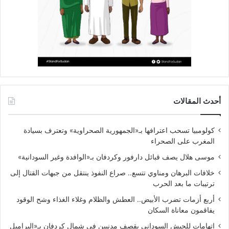
أحدث المقالات
كولومبيا تسحب اعترافها بـ«الجمهورية الصحراوية» وتعترف بسيادة
المغرب على الصحراء
موسى هلال يصف قبائل دارفور وكردفان بـ«الوافدة وغير السودانية»
خلافات البرهان ومناوي تتسع.. صراع النفوذ ينتقل من جبهات القتال إلى
ترتيبات ما بعد الحرب
أربع أزمات تضرب الأبيض.. العطش والظلام وغلاء الغذاء وشح الوقود
يفاقمون معاناة السكان
اتهامات للجيش السوداني بقصف مدنيين في شمال كردفان بـ«البراميل