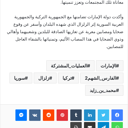
معاناة تلك المجتمعات وتعزز تنميتها.
وأكدت دولة الإمارات تضامنها مع الجمهورية التركية والجمهورية
العربية السورية إثر الزلزال الذي شهده البلدان وأسفر عن وقوع
ضحايا ومصابين معربة عن تعازيها الصادقة للبلدين وشعبيهما وأهالي
وذوي الضحايا في هذا المصاب الأليم، وتمنياتها بالشفاء العاجل
للمصابين.
الإمارات
العمليات_المشتركة
الفارس_الشهم2
تركيا
زلزال
سوريا
محمد_بن_زايد
فيسبوك
تويتر
لينكدإن
بينتيريست
ماسنجر
واتساب
تيلقرام
مشاركة عبر البريد
طباعة