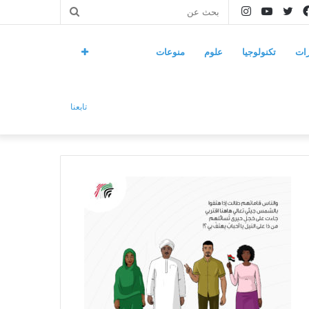
فيسبوك
تويتر
يوتيوب
انستقرام
بحث
عن
ات
تكنولوجيا
علوم
منوعات
تابعنا