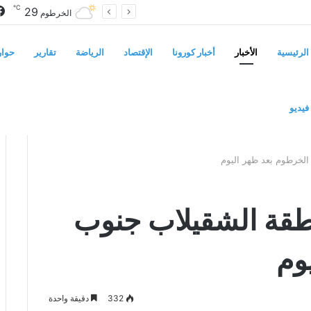
℃
29
أربع أزمات تضرب الأبيض.. العطش والظلام وغلاء الغذاء وشح الوقود يفاقمون معاناة السكان
الخرطوم
الرئيسية
الأخبار
أخبار كورونا
الإقتصاد
الرياضة
تقارير
حوار
فيديو
لخرطوم بعد ظهر اليوم
قة الشقيلاب جنوب
وم
332
دقيقة واحدة