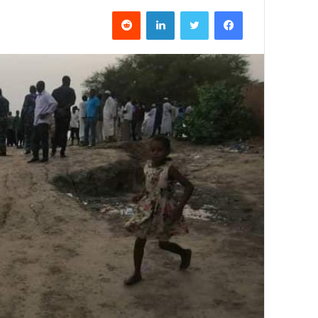
فيسبوك
تويتر
لينكدإن