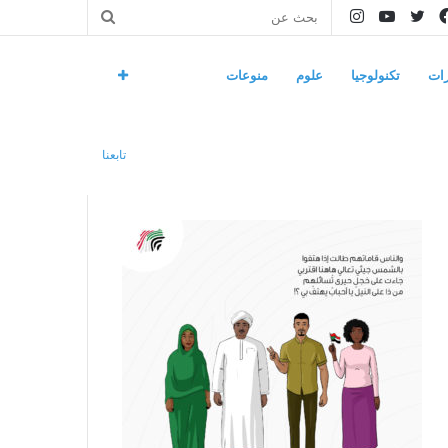
فيسبوك
تويتر
يوتيوب
انستقرام
بحث
عن
ات
تكنولوجيا
علوم
منوعات
تابعنا