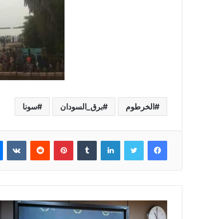
الخرطوم
برق_السودان
سونا
فيسبوك
تويتر
لينكدإن
بينتيريست