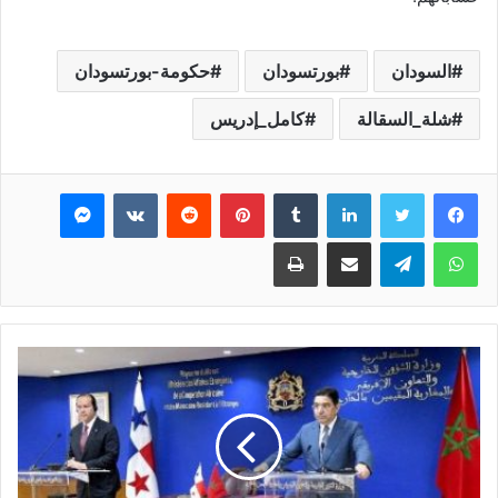
السودان
بورتسودان
حكومة-بورتسودان
شلة_السقالة
كامل_إدريس
فيسبوك
تويتر
لينكدإن
بينتيريست
ماسنجر
واتساب
تيلقرام
مشاركة عبر البريد
طباعة