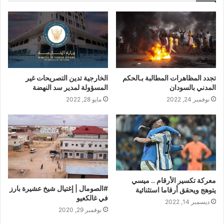
تجدد المظاهرات المطالبة بـالحكم
الخارجية تدين التصريحات غير
المدني بالسودان
المسؤولة لمدير سد النهضة
نوفمبر 24, 2022
مايو 28, 2022
معركة تكسير الأرقام .. ميسي
#الصومال | إغتيال شيخ عشيرة بارز
يتوهج ويحقق أرقاما استثنائية
في غالكعيو
ديسمبر 14, 2022
نوفمبر 29, 2020