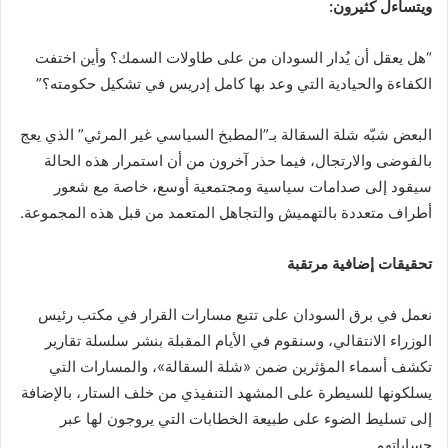
ويتساءل كثيرون:
“هل يعقل أن يُدار السودان من على طاولات السمك؟ وأين اختفت
الكفاءة والحيادية التي وعد بها كامل إدريس في تشكيل حكومته؟”
البعض شبّه شلة السقالة بـ”المطبخ السياسي غير المرئي” الذي يعج
بالفوضى والارتجال، فيما حذر آخرون من أن استمرار هذه الحالة
سيقود إلى صدامات سياسية ومجتمعية أوسع، خاصة مع شعور
أطراف متعددة بالتهميش والتجاهل المتعمد من قبل هذه المجموعة.
تحقيقات إضافية مرتقبة
نعمل في برق السودان على تتبع مسارات القرار في مكتب رئيس
الوزراء الانتقالي، وسنقوم في الأيام المقبلة بنشر سلسلة تقارير
تكشف أسماء المؤثرين ضمن «شلة السقالة»، والمسارات التي
يسلكونها للسيطرة على المشهد التنفيذي من خلف الستار، بالإضافة
إلى تسليط الضوء على طبيعة الخطابات التي يروجون لها عبر
حساباتهم.