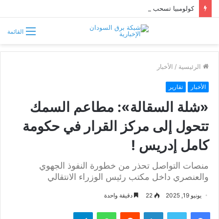
كولومبيا تسحب اعترافها بـ«الجمهورية الصحراوية» وتعترف بسيادة المغرب على الصحراء
القائمة
الرئيسية
/
الأخبار
الأخبار
تقارير
«شلة السقالة»: مطاعم السمك
تتحول إلى مركز القرار في حكومة
كامل إدريس !
منصات التواصل تحذر من خطورة النفوذ الجهوي
والعنصري داخل مكتب رئيس الوزراء الانتقالي
يونيو 19, 2025
22
دقيقة واحدة
فيسبوك
تويتر
لينكدإن
واتساب
تيلقرام