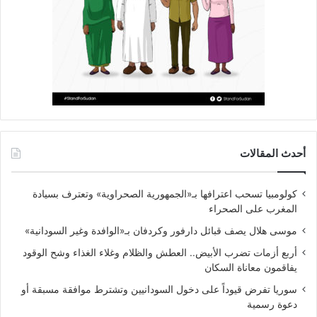
أحدث المقالات
كولومبيا تسحب اعترافها بـ«الجمهورية الصحراوية» وتعترف بسيادة
المغرب على الصحراء
موسى هلال يصف قبائل دارفور وكردفان بـ«الوافدة وغير السودانية»
أربع أزمات تضرب الأبيض.. العطش والظلام وغلاء الغذاء وشح الوقود
يفاقمون معاناة السكان
سوريا تفرض قيوداً على دخول السودانيين وتشترط موافقة مسبقة أو
دعوة رسمية