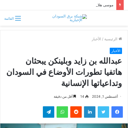
موسى هلال يصف قبائل دارفور وكردفان بـ«الوافدة وغير السودانية»
القائمة
الرئيسية
/
الأخبار
الأخبار
عبدالله بن زايد وبلينكن يبحثان
هاتفيا تطورات الأوضاع في السودان
وتداعياتها الإنسانية
أغسطس 1, 2024
14
أقل من دقيقة
فيسبوك
تويتر
لينكدإن
واتساب
تيلقرام