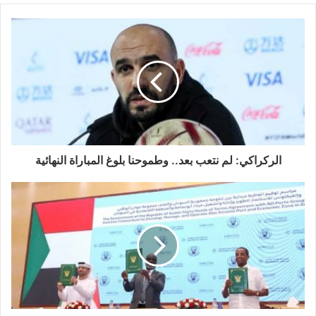
الركراكي: لم نتعب بعد.. وطموحنا بلوغ المباراة النهائية