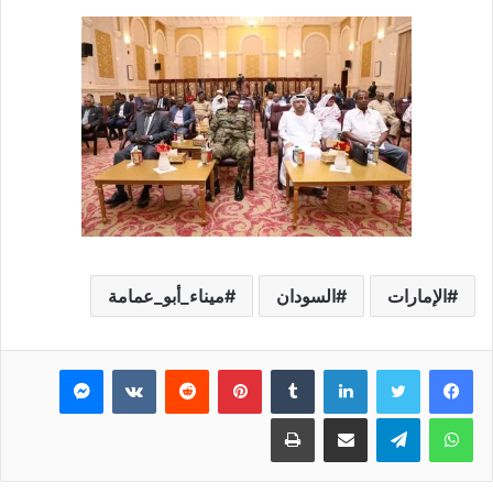
الإمارات
السودان
ميناء_أبو_عمامة
فيسبوك
تويتر
لينكدإن
بينتيريست
ماسنجر
واتساب
تيلقرام
مشاركة عبر البريد
طباعة