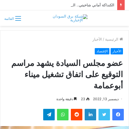
الكنداكة أماني شاخيتي.. الملكة السودانية التي تحدّت روما وخلّدها التاريخ
القائمة
الرئيسية
/
الأخبار
الأخبار
الإقتصاد
عضو مجلس السيادة يشهد مراسم
التوقيع على اتفاق تشغيل ميناء
أبوعمامة
ديسمبر 13, 2022
23
دقيقة واحدة
فيسبوك
تويتر
لينكدإن
واتساب
تيلقرام