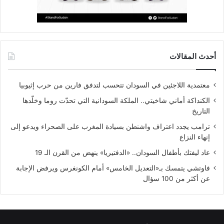
أحدث المقالات
معتمدية اللاجئين في السودان تتحسب لتدفق فارين من حرب إثيوبيا
الكنداكة أماني شاخيتي.. الملكة السودانية التي تحدّت روما وخلّدها
التاريخ
ترامب يجدد اعتراف واشنطن بسيادة المغرب على الصحراء ويدعو إلى
إنهاء النزاع
عاد ليفتك بأطفال السودان.. «الدفتيريا» ينهض من القرن الـ 19
فاوتشي يتمسك بـ«التعديل الخامس» أمام الكونغرس ويرفض الإجابة
عن أكثر من 100 سؤال